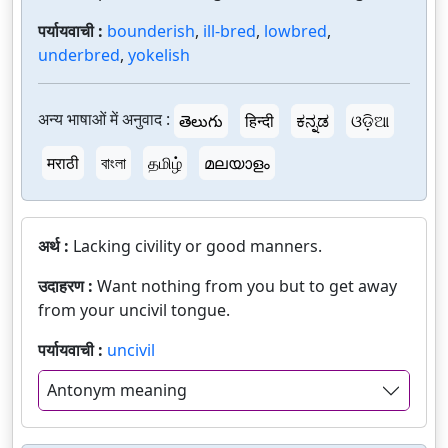
पर्यायवाची :
bounderish
,
ill-bred
,
lowbred
,
underbred
,
yokelish
अन्य भाषाओं में अनुवाद :
తెలుగు
हिन्दी
ಕನ್ನಡ
ଓଡ଼ିଆ
मराठी
বাংলা
தமிழ்
മലയാളം
अर्थ :
Lacking civility or good manners.
उदाहरण :
Want nothing from you but to get away
from your uncivil tongue.
पर्यायवाची :
uncivil
Antonym meaning