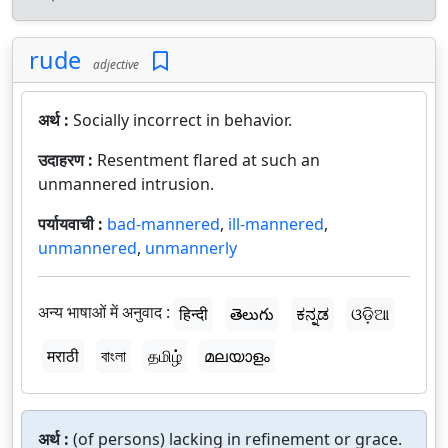
rude
adjective
अर्थ :
Socially incorrect in behavior.
उदाहरण :
Resentment flared at such an
unmannered intrusion.
पर्यायवाची :
bad-mannered
,
ill-mannered
,
unmannered
,
unmannerly
अन्य भाषाओं में अनुवाद :
हिन्दी
తెలుగు
ಕನ್ನಡ
ଓଡ଼ିଆ
मराठी
বাংলা
தமிழ்
മലയാളം
अर्थ :
(of persons) lacking in refinement or grace.