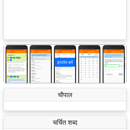
इंस्टॉल करें
पिछला
अगला
चौपाल
चर्चित शब्द