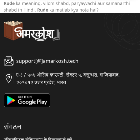
Rude
ka meaning, vilom shabd, paryayvachi aur samanarthi
shabd in Hindi.
Rude
ka matlab kya hota hai?
support[@]amarkosh.tech
ए-८ / ५०४ ऑलिव काउण्टी, सैक्टर ५, वसुन्धरा, गाजियाबाद,
२०१०१२ उत्तर प्रदेश, भारत
संगठन
परिचय
निजता नीति
उपयोग के नियम
सम्पर्क करें