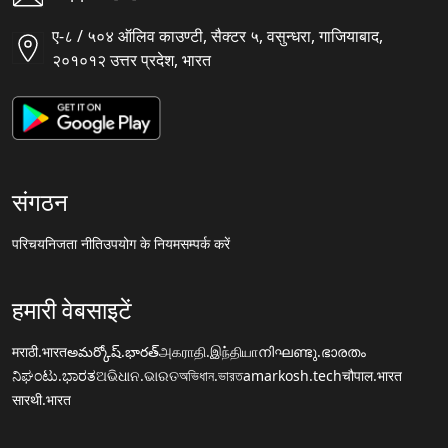
ए-८ / ५०४ ऑलिव काउण्टी, सैक्टर ५, वसुन्धरा, गाजियाबाद,
२०१०१२ उत्तर प्रदेश, भारत
संगठन
परिचय
निजता नीति
उपयोग के नियम
सम्पर्क करें
हमारी वेबसाइटें
मराठी.भारत
అమర్కోష్.భారత్
அகராதி.இந்தியா
നിഘണ്ടു.ഭാരതം
ನಿಘಂಟು.ಭಾರತ
ଅଭିଧାନ.ଭାରତ
অভিধান.ভারত
amarkosh.tech
चौपाल.भारत
सारथी.भारत