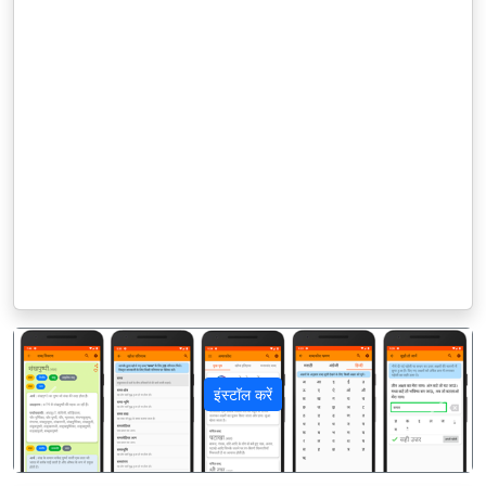
इंस्टॉल करें
पिछला
अगला