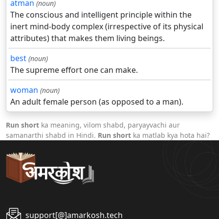
atman
(noun)
The conscious and intelligent principle within the
inert mind-body complex (irrespective of its physical
attributes) that makes them living beings.
best
(noun)
The supreme effort one can make.
woman
(noun)
An adult female person (as opposed to a man).
Run short
ka meaning, vilom shabd, paryayvachi aur
samanarthi shabd in Hindi.
Run short
ka matlab kya hota hai?
support[@]amarkosh.tech