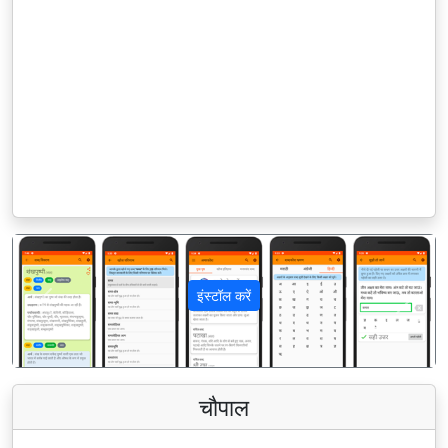
इंस्टॉल करें
पिछला
अगला
चौपाल