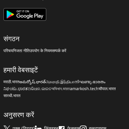
संगठन
परिचय
निजता नीति
उपयोग के नियम
सम्पर्क करें
हमारी वेबसाइटें
मराठी.भारत
అమర్కోష్.భారత్
அகராதி.இந்தியா
നിഘണ്ടു.ഭാരതം
ನಿಘಂಟು.ಭಾರತ
ଅଭିଧାନ.ଭାରତ
অভিধান.ভারত
amarkosh.tech
चौपाल.भारत
सारथी.भारत
अनुसरण करें
एक्स (ट्विटर)
लिंक्डइन
फेसबुक
इन्स्टाग्राम