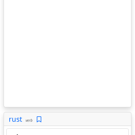
rust
verb