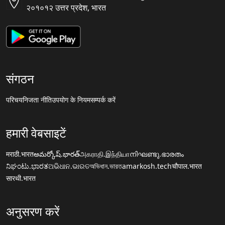
२०१०१२ उत्तर प्रदेश, भारत
संगठन
परिचय
निजता नीति
उपयोग के नियम
सम्पर्क करें
हमारी वेबसाइटें
मराठी.भारत
అమర్కోష్.భారత్
அகராதி.இந்தியா
നിഘണ്ടു.ഭാരതം
ನಿಘಂಟು.ಭಾರತ
ଅଭିଧାନ.ଭାରତ
অভিধান.ভারত
amarkosh.tech
चौपाल.भारत
सारथी.भारत
अनुसरण करें