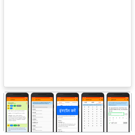
इंस्टॉल करें
पिछला
अगला