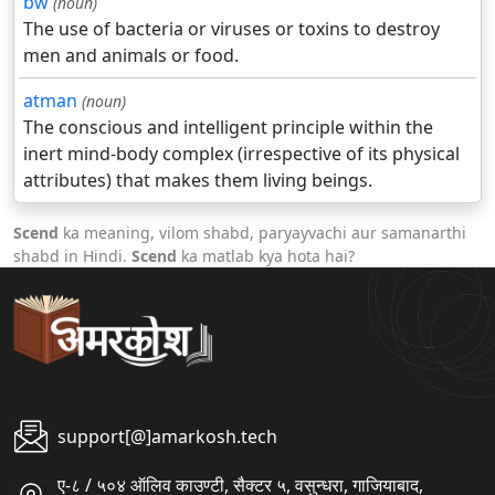
bw
(noun)
The use of bacteria or viruses or toxins to destroy
men and animals or food.
atman
(noun)
The conscious and intelligent principle within the
inert mind-body complex (irrespective of its physical
attributes) that makes them living beings.
Scend
ka meaning, vilom shabd, paryayvachi aur samanarthi
shabd in Hindi.
Scend
ka matlab kya hota hai?
support[@]amarkosh.tech
ए-८ / ५०४ ऑलिव काउण्टी, सैक्टर ५, वसुन्धरा, गाजियाबाद,