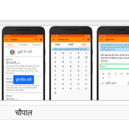
अ
इंस्टॉल करें
चौपाल