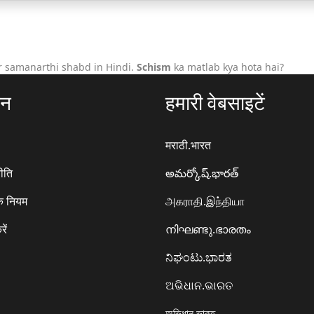
r samanarthi shabd in Hindi.
Schism
ka matlab kya hota hai?
ठन
हमारी वेबसाइटें
मराठी.भारत
ीति
అమర్కోష్.భారత్
े नियम
அகராதி.இந்தியா
रें
നിഘണ്ടു.ഭാരതം
ನಿಘಂಟು.ಭಾರತ
ଅଭିଧାନ.ଭାରତ
অভিধান.ভারত