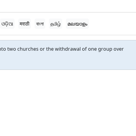
ଓଡ଼ିଆ
मराठी
বাংলা
தமிழ்
മലയാളം
into two churches or the withdrawal of one group over