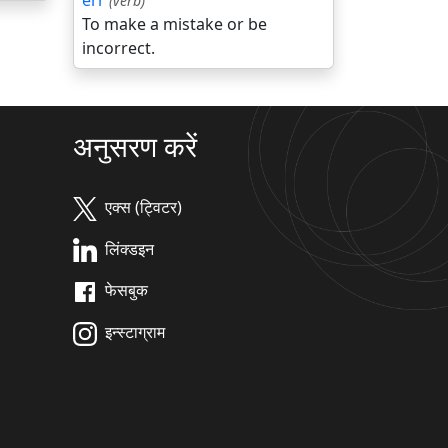
err
(verb)
To make a mistake or be
incorrect.
अनुसरण करें
एक्स (ट्विटर)
लिंक्डइन
फेसबुक
इन्स्टाग्राम