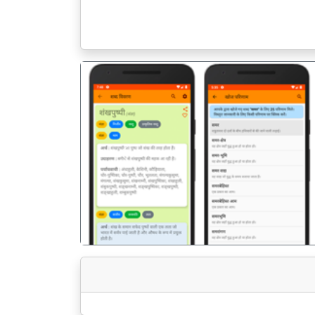
पिछला