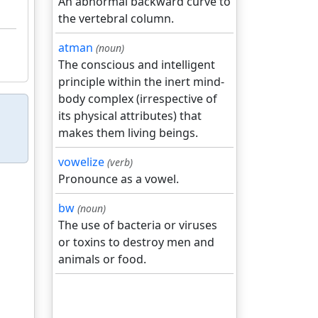
An abnormal backward curve to
the vertebral column.
atman
(noun)
The conscious and intelligent
principle within the inert mind-
body complex (irrespective of
its physical attributes) that
makes them living beings.
vowelize
(verb)
Pronounce as a vowel.
bw
(noun)
The use of bacteria or viruses
or toxins to destroy men and
animals or food.