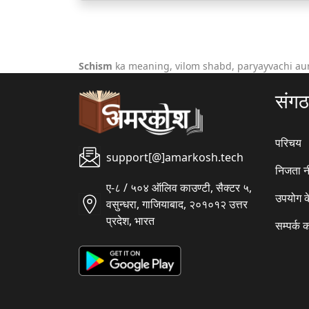
Schism
ka meaning, vilom shabd, paryayvachi au
संग
परिचय
support[@]amarkosh.tech
निजता न
ए-८ / ५०४ ऑलिव काउण्टी, सैक्टर ५,
उपयोग क
वसुन्धरा, गाजियाबाद, २०१०१२ उत्तर
प्रदेश, भारत
सम्पर्क क