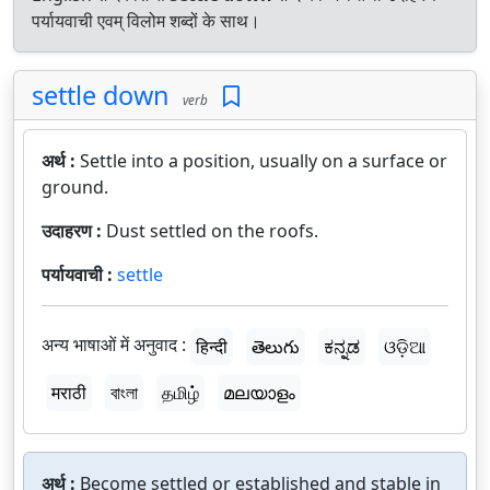
पर्यायवाची एवम् विलोम शब्दों के साथ।
settle down
verb
अर्थ :
Settle into a position, usually on a surface or
ground.
उदाहरण :
Dust settled on the roofs.
पर्यायवाची :
settle
अन्य भाषाओं में अनुवाद :
हिन्दी
తెలుగు
ಕನ್ನಡ
ଓଡ଼ିଆ
मराठी
বাংলা
தமிழ்
മലയാളം
अर्थ :
Become settled or established and stable in