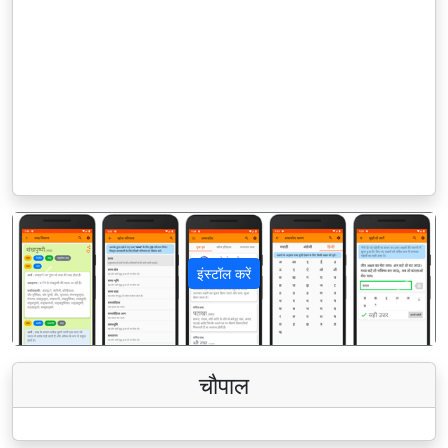
इंस्टॉल करें
पिछला
अगला
चौपाल