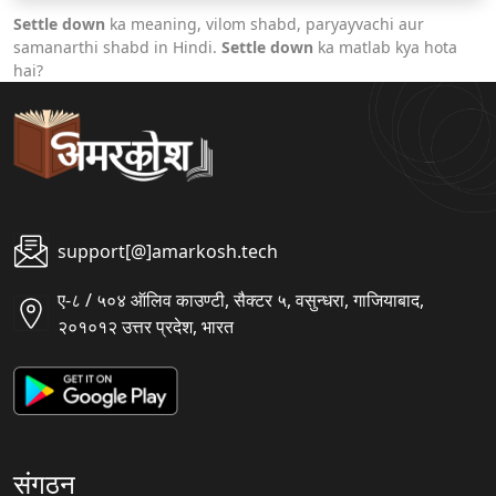
Settle down
ka meaning, vilom shabd, paryayvachi aur
samanarthi shabd in Hindi.
Settle down
ka matlab kya hota
hai?
support[@]amarkosh.tech
ए-८ / ५०४ ऑलिव काउण्टी, सैक्टर ५, वसुन्धरा, गाजियाबाद,
२०१०१२ उत्तर प्रदेश, भारत
संगठन