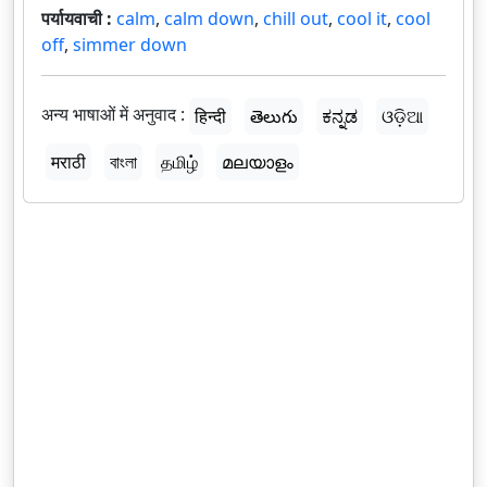
पर्यायवाची :
calm
,
calm down
,
chill out
,
cool it
,
cool
off
,
simmer down
अन्य भाषाओं में अनुवाद :
हिन्दी
తెలుగు
ಕನ್ನಡ
ଓଡ଼ିଆ
मराठी
বাংলা
தமிழ்
മലയാളം