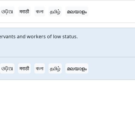
ଓଡ଼ିଆ
मराठी
বাংলা
தமிழ்
മലയാളം
servants and workers of low status.
ଓଡ଼ିଆ
मराठी
বাংলা
தமிழ்
മലയാളം