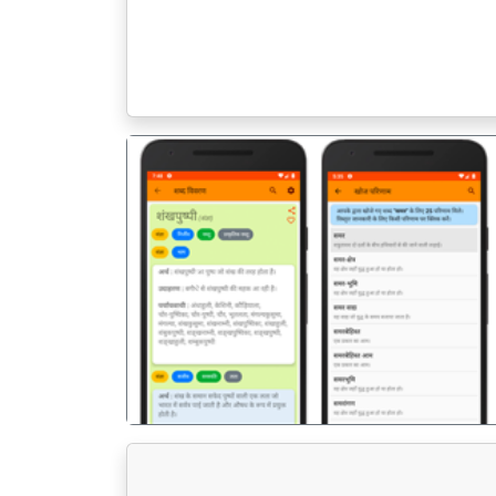
पिछला