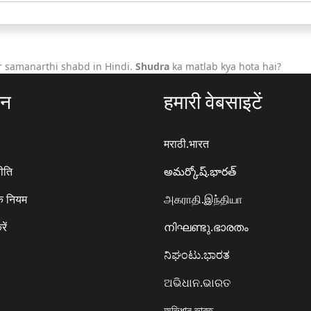
r samanarthi shabd in Hindi.
Shudra
ka matlab kya hota hai?
ठन
हमारी वेबसाइटें
मराठी.भारत
ीति
అమర్కోష్.భారత్
े नियम
அகராதி.இந்தியா
रें
നിഘണ്ടു.ഭാരതം
ನಿಘಂಟು.ಭಾರತ
ଅଭିଧାନ.ଭାରତ
অভিধান.ভারত