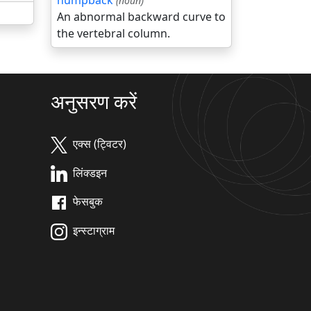
humpback
(noun)
An abnormal backward curve to
the vertebral column.
अनुसरण करें
एक्स (ट्विटर)
लिंक्डइन
फेसबुक
इन्स्टाग्राम