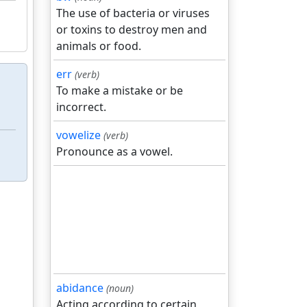
The use of bacteria or viruses
or toxins to destroy men and
animals or food.
err
(verb)
To make a mistake or be
incorrect.
vowelize
(verb)
Pronounce as a vowel.
abidance
(noun)
Acting according to certain