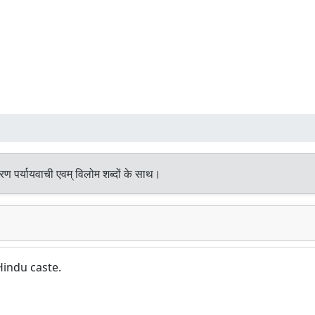
ण पर्यायवाची एवम् विलोम शब्दों के साथ।
indu caste.