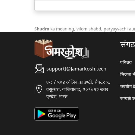
Shudra
ka meaning, vilom shabd, paryayvachi au
संग
परिचय
support[@]amarkosh.tech
निजता न
ए-८ / ५०४ ऑलिव काउण्टी, सैक्टर ५,
उपयोग क
वसुन्धरा, गाजियाबाद, २०१०१२ उत्तर
प्रदेश, भारत
सम्पर्क क