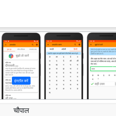
अ
इंस्टॉल करें
चौपाल