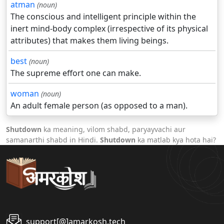
atman
(noun)
The conscious and intelligent principle within the
inert mind-body complex (irrespective of its physical
attributes) that makes them living beings.
best
(noun)
The supreme effort one can make.
woman
(noun)
An adult female person (as opposed to a man).
Shutdown
ka meaning, vilom shabd, paryayvachi aur
samanarthi shabd in Hindi.
Shutdown
ka matlab kya hota hai?
support[@]amarkosh.tech