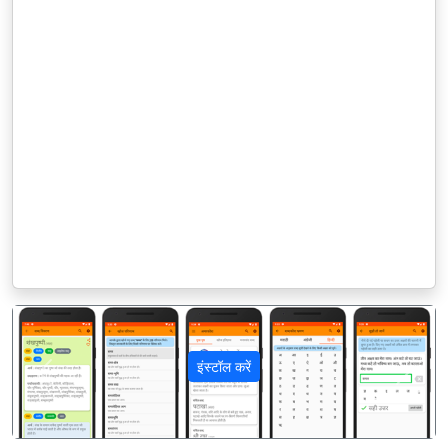
इंस्टॉल करें
पिछला
अगला