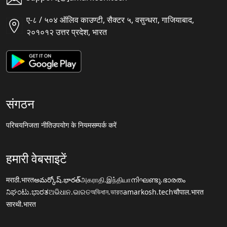
ए-८ / ५०४ ऑलिव काउण्टी, सैक्टर ५, वसुन्धरा, गाजियाबाद,
२०१०१२ उत्तर प्रदेश, भारत
संगठन
परिचय
निजता नीति
उपयोग के नियम
सम्पर्क करें
हमारी वेबसाइटें
मराठी.भारत
అమర్కోష్.భారత్
அகராதி.இந்தியா
നിഘണ്ടു.ഭാരതം
ನಿಘಂಟು.ಭಾರತ
ଅଭିଧାନ.ଭାରତ
অভিধান.ভারত
amarkosh.tech
चौपाल.भारत
सारथी.भारत