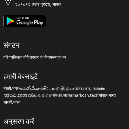
२०१०१२ उत्तर प्रदेश, भारत
संगठन
परिचय
निजता नीति
उपयोग के नियम
सम्पर्क करें
हमारी वेबसाइटें
मराठी.भारत
అమర్కోష్.భారత్
அகராதி.இந்தியா
നിഘണ്ടു.ഭാരതം
ನಿಘಂಟು.ಭಾರತ
ଅଭିଧାନ.ଭାରତ
অভিধান.ভারত
amarkosh.tech
चौपाल.भारत
सारथी.भारत
अनुसरण करें