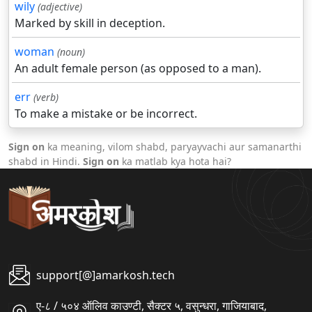
wily
(adjective)
Marked by skill in deception.
woman
(noun)
An adult female person (as opposed to a man).
err
(verb)
To make a mistake or be incorrect.
Sign on
ka meaning, vilom shabd, paryayvachi aur samanarthi
shabd in Hindi.
Sign on
ka matlab kya hota hai?
support[@]amarkosh.tech
ए-८ / ५०४ ऑलिव काउण्टी, सैक्टर ५, वसुन्धरा, गाजियाबाद,