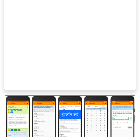
इंस्टॉल करें
पिछला
अगला