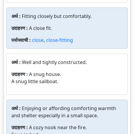
अर्थ :
Fitting closely but comfortably.
उदाहरण :
A close fit.
पर्यायवाची :
close
,
close-fitting
अर्थ :
Well and tightly constructed.
उदाहरण :
A snug house.
A snug little sailboat.
अर्थ :
Enjoying or affording comforting warmth
and shelter especially in a small space.
उदाहरण :
A cozy nook near the fire.