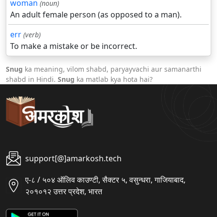
woman
(noun)
An adult female person (as opposed to a man).
err
(verb)
To make a mistake or be incorrect.
Snug
ka meaning, vilom shabd, paryayvachi aur samanarthi
shabd in Hindi.
Snug
ka matlab kya hota hai?
support[@]amarkosh.tech
ए-८ / ५०४ ऑलिव काउण्टी, सैक्टर ५, वसुन्धरा, गाजियाबाद,
२०१०१२ उत्तर प्रदेश, भारत