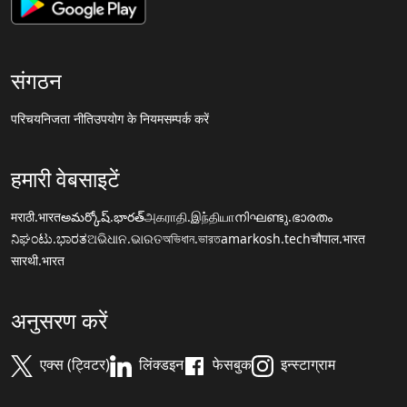
संगठन
परिचय
निजता नीति
उपयोग के नियम
सम्पर्क करें
हमारी वेबसाइटें
मराठी.भारत
అమర్కోష్.భారత్
அகராதி.இந்தியா
നിഘണ്ടു.ഭാരതം
ನಿಘಂಟು.ಭಾರತ
ଅଭିଧାନ.ଭାରତ
অভিধান.ভারত
amarkosh.tech
चौपाल.भारत
सारथी.भारत
अनुसरण करें
एक्स (ट्विटर)
लिंक्डइन
फेसबुक
इन्स्टाग्राम