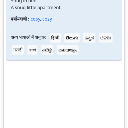
Snug in bed.
A snug little apartment.
पर्यायवाची :
cosy
,
cozy
अन्य भाषाओं में अनुवाद :
हिन्दी
తెలుగు
ಕನ್ನಡ
ଓଡ଼ିଆ
मराठी
বাংলা
தமிழ்
മലയാളം