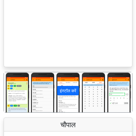
इंस्टॉल करें
पिछला
अगला
चौपाल