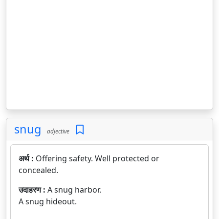
snug
adjective
अर्थ :
Offering safety. Well protected or
concealed.
उदाहरण :
A snug harbor.
A snug hideout.