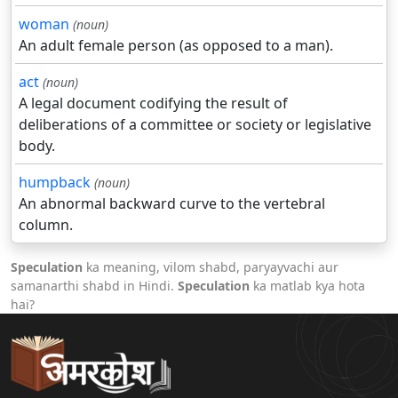
woman
(noun)
An adult female person (as opposed to a man).
act
(noun)
A legal document codifying the result of
deliberations of a committee or society or legislative
body.
humpback
(noun)
An abnormal backward curve to the vertebral
column.
Speculation
ka meaning, vilom shabd, paryayvachi aur
samanarthi shabd in Hindi.
Speculation
ka matlab kya hota
hai?