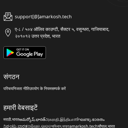
support[@]amarkosh.tech
ए-८ / ५०४ ऑलिव काउण्टी, सैक्टर ५, वसुन्धरा, गाजियाबाद,
२०१०१२ उत्तर प्रदेश, भारत
संगठन
परिचय
निजता नीति
उपयोग के नियम
सम्पर्क करें
हमारी वेबसाइटें
मराठी.भारत
అమర్కోష్.భారత్
அகராதி.இந்தியா
നിഘണ്ടു.ഭാരതം
ನಿಘಂಟು.ಭಾರತ
ଅଭିଧାନ.ଭାରତ
অভিধান.ভারত
amarkosh.tech
चौपाल.भारत