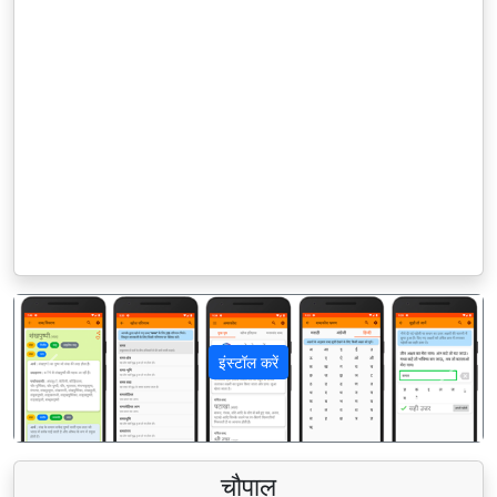
इंस्टॉल करें
पिछला
अगला
चौपाल