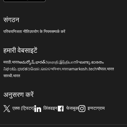
संगठन
परिचय
निजता नीति
उपयोग के नियम
सम्पर्क करें
हमारी वेबसाइटें
मराठी.भारत
అమర్కోష్.భారత్
அகராதி.இந்தியா
നിഘണ്ടു.ഭാരതം
ನಿಘಂಟು.ಭಾರತ
ଅଭିଧାନ.ଭାରତ
অভিধান.ভারত
amarkosh.tech
चौपाल.भारत
सारथी.भारत
अनुसरण करें
एक्स (ट्विटर)
लिंक्डइन
फेसबुक
इन्स्टाग्राम