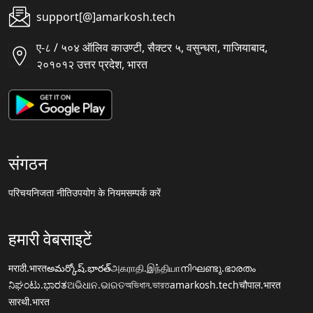
support[@]amarkosh.tech
ए-८ / ५०४ ऑलिव काउण्टी, सैक्टर ५, वसुन्धरा, गाजियाबाद,
२०१०१२ उत्तर प्रदेश, भारत
संगठन
परिचय
निजता नीति
उपयोग के नियम
सम्पर्क करें
हमारी वेबसाइटें
मराठी.भारत
అమర్కోష్.భారత్
அகராதி.இந்தியா
നിഘണ്ടു.ഭാരതം
ನಿಘಂಟು.ಭಾರತ
ଅଭିଧାନ.ଭାରତ
অভিধান.ভারত
amarkosh.tech
चौपाल.भारत
सारथी.भारत