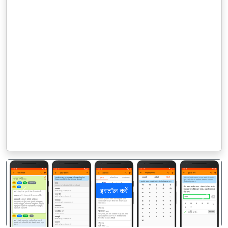
इंस्टॉल करें
पिछला
अगला