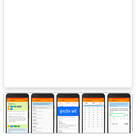
इंस्टॉल करें
पिछला
अगला