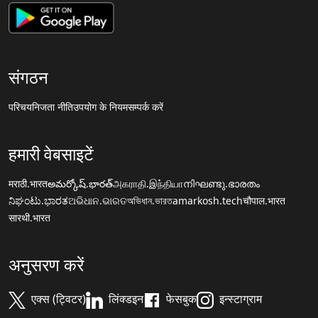
संगठन
परिचय
निजता नीति
उपयोग के नियम
सम्पर्क करें
हमारी वेबसाइटें
मराठी.भारत
అమర్కోష్.భారత్
அகராதி.இந்தியா
നിഘണ്ടു.ഭാരതം
ನಿಘಂಟು.ಭಾರತ
ଅଭିଧାନ.ଭାରତ
অভিধান.ভারত
amarkosh.tech
चौपाल.भारत
सारथी.भारत
अनुसरण करें
एक्स (ट्विटर)
लिंक्डइन
फेसबुक
इन्स्टाग्राम