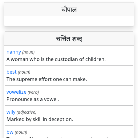
चौपाल
चर्चित शब्द
nanny
(noun)
A woman who is the custodian of children.
best
(noun)
The supreme effort one can make.
vowelize
(verb)
Pronounce as a vowel.
wily
(adjective)
Marked by skill in deception.
bw
(noun)