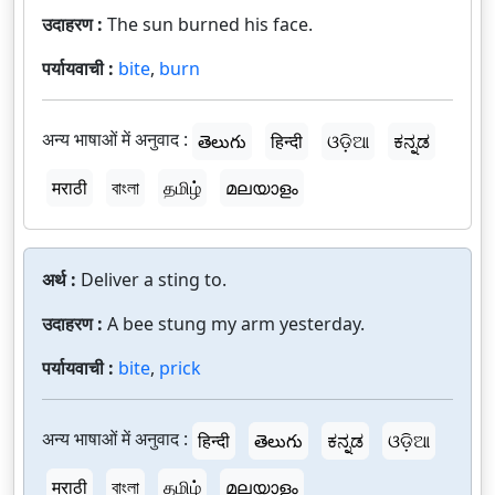
उदाहरण :
The sun burned his face.
पर्यायवाची :
bite
,
burn
अन्य भाषाओं में अनुवाद :
తెలుగు
हिन्दी
ଓଡ଼ିଆ
ಕನ್ನಡ
मराठी
বাংলা
தமிழ்
മലയാളം
अर्थ :
Deliver a sting to.
उदाहरण :
A bee stung my arm yesterday.
पर्यायवाची :
bite
,
prick
अन्य भाषाओं में अनुवाद :
हिन्दी
తెలుగు
ಕನ್ನಡ
ଓଡ଼ିଆ
मराठी
বাংলা
தமிழ்
മലയാളം