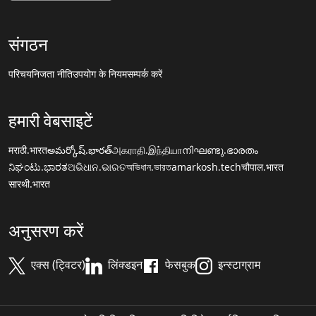
संगठन
परिचय
निजता नीति
उपयोग के नियम
सम्पर्क करें
हमारी वेबसाइटें
मराठी.भारत
అమర్కోష్.భారత్
அகராதி.இந்தியா
നിഘണ്ടു.ഭാരതം
ನಿಘಂಟು.ಭಾರತ
ଅଭିଧାନ.ଭାରତ
অভিধান.ভারত
amarkosh.tech
चौपाल.भारत
सारथी.भारत
अनुसरण करें
एक्स (ट्विटर)
लिंक्डइन
फेसबुक
इन्स्टाग्राम