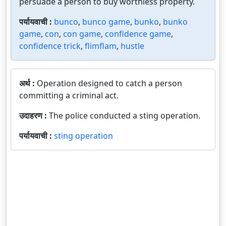
persuade a person to buy worthless property.
पर्यायवाची :
bunco
,
bunco game
,
bunko
,
bunko
game
,
con
,
con game
,
confidence game
,
confidence trick
,
flimflam
,
hustle
अर्थ :
Operation designed to catch a person
committing a criminal act.
उदाहरण :
The police conducted a sting operation.
पर्यायवाची :
sting operation