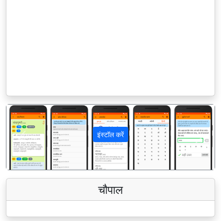
इंस्टॉल करें
पिछला
अगला
चौपाल