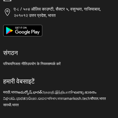
ए-८ / ५०४ ऑलिव काउण्टी, सैक्टर ५, वसुन्धरा, गाजियाबाद,
२०१०१२ उत्तर प्रदेश, भारत
संगठन
परिचय
निजता नीति
उपयोग के नियम
सम्पर्क करें
हमारी वेबसाइटें
मराठी.भारत
అమర్కోష్.భారత్
அகராதி.இந்தியா
നിഘണ്ടു.ഭാരതം
ನಿಘಂಟು.ಭಾರತ
ଅଭିଧାନ.ଭାରତ
অভিধান.ভারত
amarkosh.tech
चौपाल.भारत
सारथी.भारत