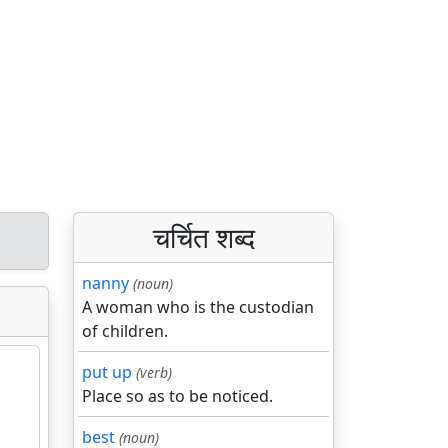
चर्चित शब्द
nanny
(noun)
A woman who is the custodian
of children.
put up
(verb)
Place so as to be noticed.
best
(noun)