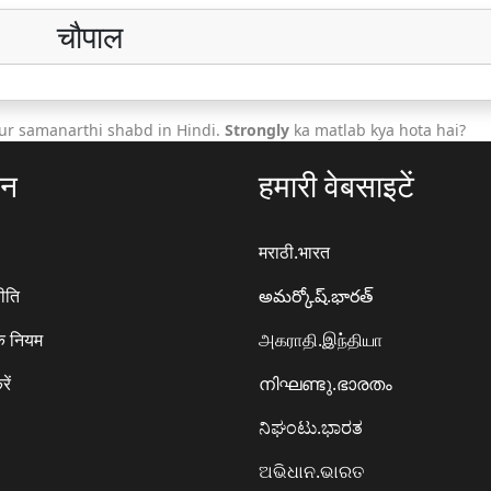
चौपाल
ur samanarthi shabd in Hindi.
Strongly
ka matlab kya hota hai?
ठन
हमारी वेबसाइटें
मराठी.भारत
ीति
అమర్కోష్.భారత్
े नियम
அகராதி.இந்தியா
रें
നിഘണ്ടു.ഭാരതം
ನಿಘಂಟು.ಭಾರತ
ଅଭିଧାନ.ଭାରତ