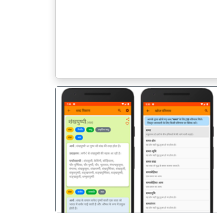
पिछला