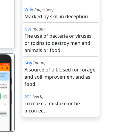
wily
(adjective)
Marked by skill in deception.
bw
(noun)
The use of bacteria or viruses
or toxins to destroy men and
animals or food.
soy
(noun)
A source of oil. Used for forage
and soil improvement and as
food.
गला
err
(verb)
To make a mistake or be
incorrect.