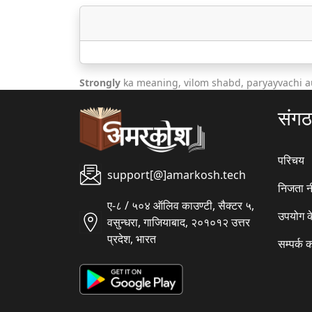
Strongly
ka meaning, vilom shabd, paryayvachi a
संग
परिचय
support[@]amarkosh.tech
निजता न
ए-८ / ५०४ ऑलिव काउण्टी, सैक्टर ५,
उपयोग क
वसुन्धरा, गाजियाबाद, २०१०१२ उत्तर
प्रदेश, भारत
सम्पर्क क