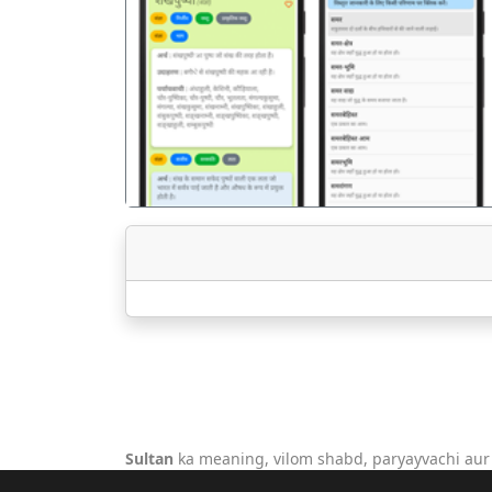
पिछला
Sultan
ka meaning, vilom shabd, paryayvachi aur