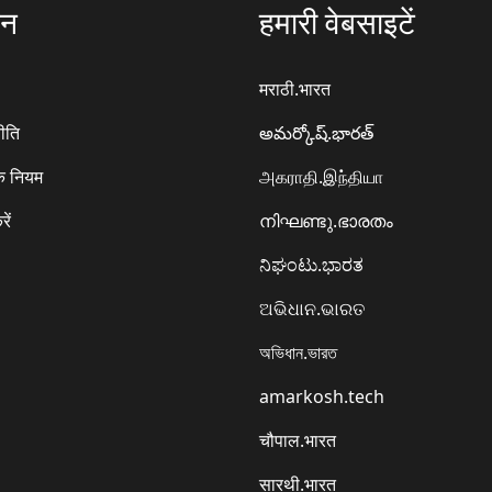
ठन
हमारी वेबसाइटें
मराठी.भारत
ीति
అమర్కోష్.భారత్
े नियम
அகராதி.இந்தியா
रें
നിഘണ്ടു.ഭാരതം
ನಿಘಂಟು.ಭಾರತ
ଅଭିଧାନ.ଭାରତ
অভিধান.ভারত
amarkosh.tech
चौपाल.भारत
सारथी.भारत