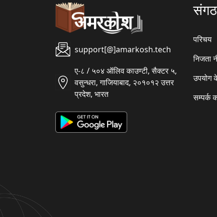
संग
परिचय
support[@]amarkosh.tech
निजता न
ए-८ / ५०४ ऑलिव काउण्टी, सैक्टर ५,
उपयोग क
वसुन्धरा, गाजियाबाद, २०१०१२ उत्तर
प्रदेश, भारत
सम्पर्क क