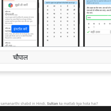
अ
इंस्टॉल करें
चौपाल
 samanarthi shabd in Hindi.
Sultan
ka matlab kya hota hai?