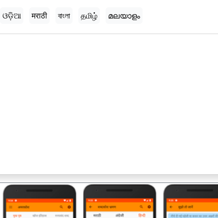
ଓଡ଼ିଆ
मराठी
বাংলা
தமிழ்
മലയാളം