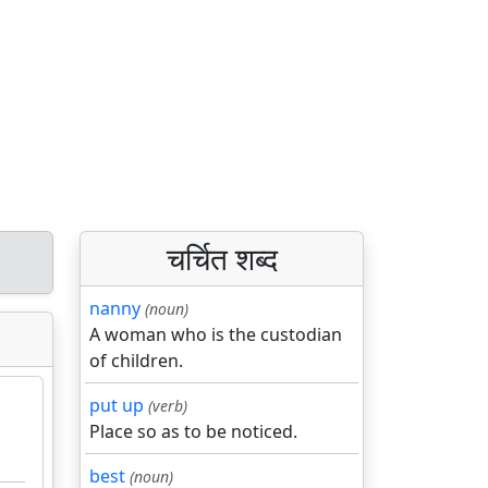
चर्चित शब्द
nanny
(noun)
A woman who is the custodian
of children.
put up
(verb)
Place so as to be noticed.
best
(noun)