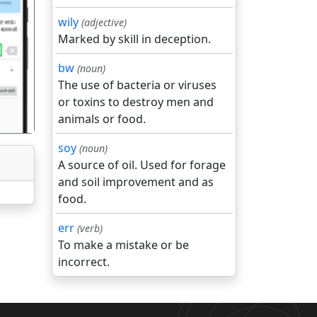
wily
(adjective)
Marked by skill in deception.
गला
bw
(noun)
The use of bacteria or viruses
or toxins to destroy men and
animals or food.
soy
(noun)
A source of oil. Used for forage
and soil improvement and as
food.
err
(verb)
To make a mistake or be
incorrect.