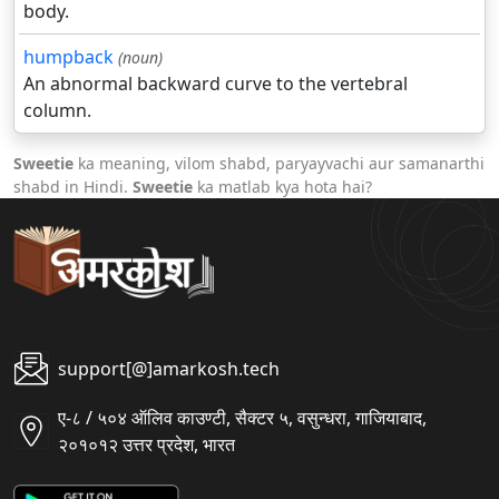
body.
humpback
(noun)
An abnormal backward curve to the vertebral
column.
Sweetie
ka meaning, vilom shabd, paryayvachi aur samanarthi
shabd in Hindi.
Sweetie
ka matlab kya hota hai?
support[@]amarkosh.tech
ए-८ / ५०४ ऑलिव काउण्टी, सैक्टर ५, वसुन्धरा, गाजियाबाद,
२०१०१२ उत्तर प्रदेश, भारत