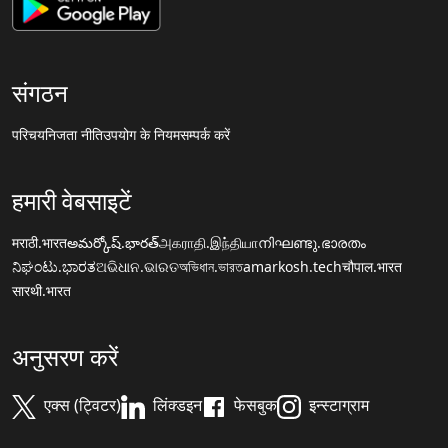
संगठन
परिचय
निजता नीति
उपयोग के नियम
सम्पर्क करें
हमारी वेबसाइटें
मराठी.भारत
అమర్కోష్.భారత్
அகராதி.இந்தியா
നിഘണ്ടു.ഭാരതം
ನಿಘಂಟು.ಭಾರತ
ଅଭିଧାନ.ଭାରତ
অভিধান.ভারত
amarkosh.tech
चौपाल.भारत
सारथी.भारत
अनुसरण करें
एक्स (ट्विटर)
लिंक्डइन
फेसबुक
इन्स्टाग्राम