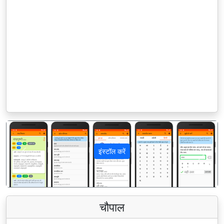
इंस्टॉल करें
पिछला
अगला
चौपाल