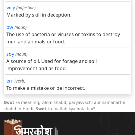
wily
(adjective)
Marked by skill in deception.
bw
(noun)
The use of bacteria or viruses or toxins to destroy
men and animals or food.
soy
(noun)
A source of oil. Used for forage and soil
improvement and as food.
err
(verb)
To make a mistake or be incorrect.
Swot
ka meaning, vilom shabd, paryayvachi aur samanarthi
shabd in Hindi.
Swot
ka matlab kya hota hai?