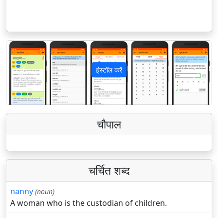
इंस्टॉल करें
पिछला
अगला
चौपाल
चर्चित शब्द
nanny
(noun)
A woman who is the custodian of children.