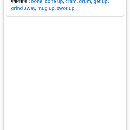
पर्यायवाची :
bone
,
bone up
,
cram
,
drum
,
get up
,
grind away
,
mug up
,
swot up