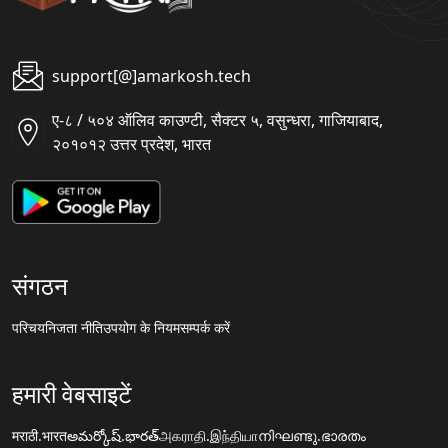
support[@]amarkosh.tech
ए-८ / ५०४ ऑलिव काउण्टी, सैक्टर ५, वसुन्धरा, गाजियाबाद,
२०१०१२ उत्तर प्रदेश, भारत
संगठन
परिचय
निजता नीति
उपयोग के नियम
सम्पर्क करें
हमारी वेबसाइटें
मराठी.भारत
అమర్కోష్.భారత్
அகராதி.இந்தியா
നിഘണ്ടു.ഭാരതം