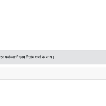
रण पर्यायवाची एवम् विलोम शब्दों के साथ।