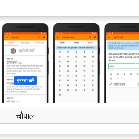
अ
इंस्टॉल करें
चौपाल