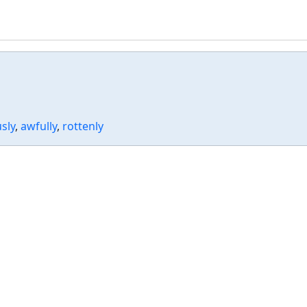
sly
,
awfully
,
rottenly