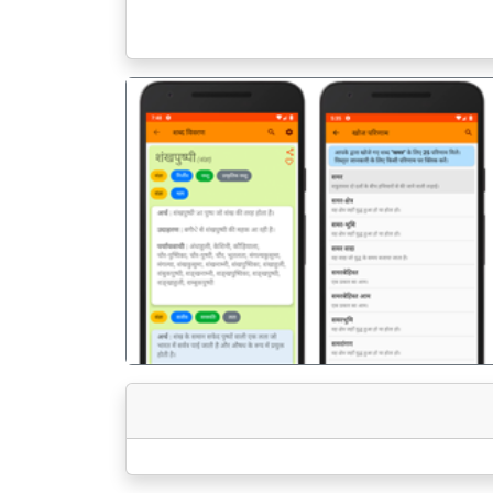
पिछला