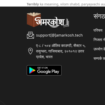
Terribly
ka meaning, vilom shabd, paryayvachi au
संग
परिचय
support[@]amarkosh.tech
निजता न
ए-८ / ५०४ ऑलिव काउण्टी, सैक्टर ५,
उपयोग क
वसुन्धरा, गाजियाबाद, २०१०१२ उत्तर
प्रदेश, भारत
सम्पर्क क