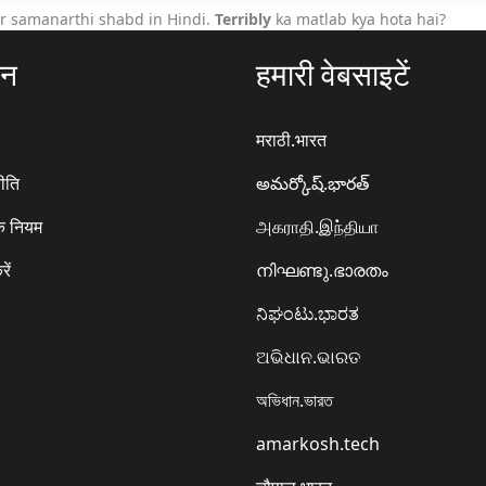
r samanarthi shabd in Hindi.
Terribly
ka matlab kya hota hai?
ठन
हमारी वेबसाइटें
मराठी.भारत
ीति
అమర్కోష్.భారత్
े नियम
அகராதி.இந்தியா
रें
നിഘണ്ടു.ഭാരതം
ನಿಘಂಟು.ಭಾರತ
ଅଭିଧାନ.ଭାରତ
অভিধান.ভারত
amarkosh.tech