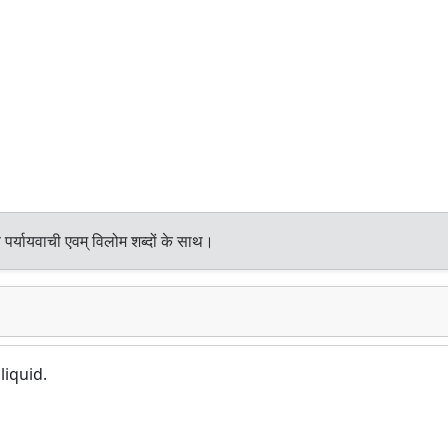
पर्यायवाची एवम् विलोम शब्दों के साथ।
liquid.