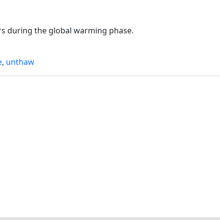
ars during the global warming phase.
e
,
unthaw