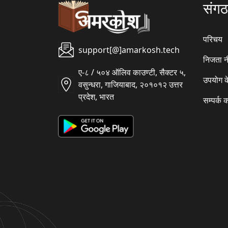
संग
परिचय
support[@]amarkosh.tech
निजता न
ए-८ / ५०४ ऑलिव काउण्टी, सैक्टर ५,
उपयोग क
वसुन्धरा, गाजियाबाद, २०१०१२ उत्तर
प्रदेश, भारत
सम्पर्क क