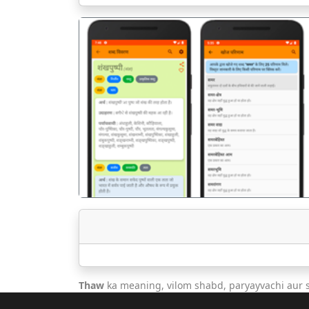
पिछला
Thaw
ka meaning, vilom shabd, paryayvachi aur 