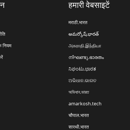
ठन
हमारी वेबसाइटें
मराठी.भारत
ीति
అమర్కోష్.భారత్
े नियम
அகராதி.இந்தியா
रें
നിഘണ്ടു.ഭാരതം
ನಿಘಂಟು.ಭಾರತ
ଅଭିଧାନ.ଭାରତ
অভিধান.ভারত
amarkosh.tech
चौपाल.भारत
सारथी.भारत