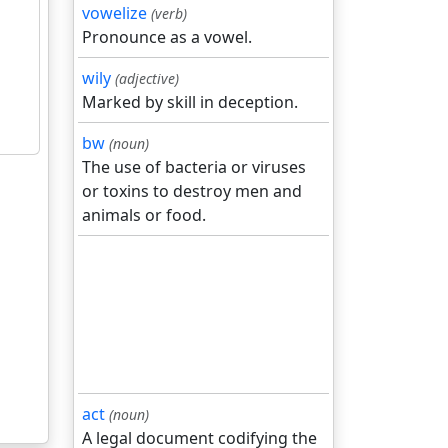
vowelize
(verb)
Pronounce as a vowel.
wily
(adjective)
Marked by skill in deception.
bw
(noun)
The use of bacteria or viruses
or toxins to destroy men and
animals or food.
act
(noun)
A legal document codifying the