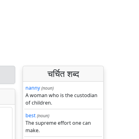
चर्चित शब्द
nanny
(noun)
A woman who is the custodian
of children.
best
(noun)
The supreme effort one can
make.