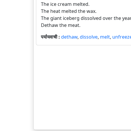
The ice cream melted.
The heat melted the wax.
The giant iceberg dissolved over the ye
Dethaw the meat.
पर्यायवाची :
dethaw
,
dissolve
,
melt
,
unfreez