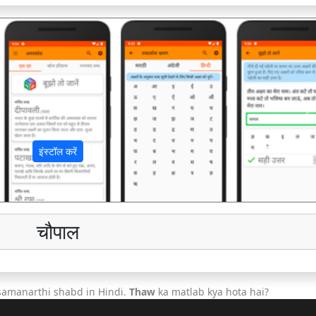
अ
इंस्टॉल करें
चौपाल
samanarthi shabd in Hindi.
Thaw
ka matlab kya hota hai?