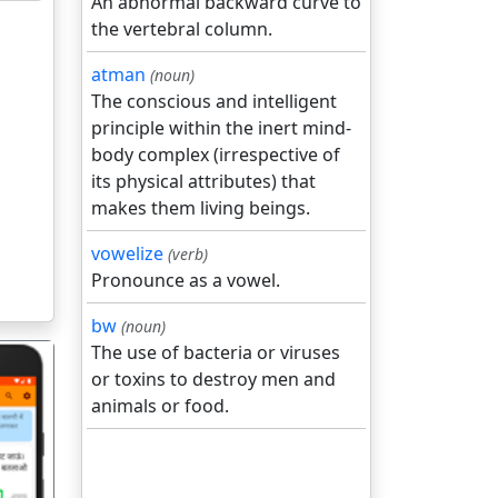
An abnormal backward curve to
the vertebral column.
atman
(noun)
The conscious and intelligent
principle within the inert mind-
body complex (irrespective of
its physical attributes) that
makes them living beings.
vowelize
(verb)
Pronounce as a vowel.
bw
(noun)
The use of bacteria or viruses
or toxins to destroy men and
animals or food.
गला