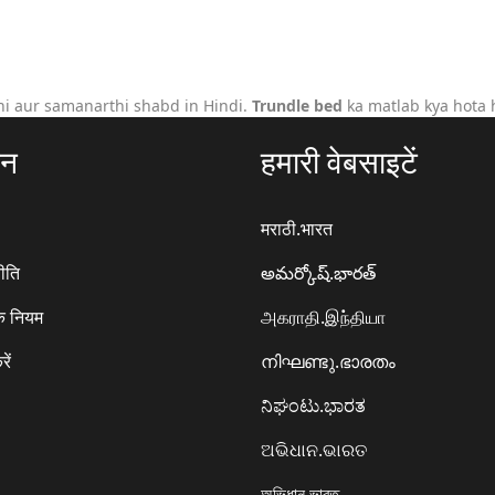
i aur samanarthi shabd in Hindi.
Trundle bed
ka matlab kya hota 
ठन
हमारी वेबसाइटें
मराठी.भारत
ीति
అమర్కోష్.భారత్
े नियम
அகராதி.இந்தியா
रें
നിഘണ്ടു.ഭാരതം
ನಿಘಂಟು.ಭಾರತ
ଅଭିଧାନ.ଭାରତ
অভিধান.ভারত