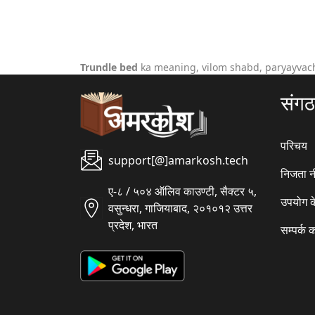
Trundle bed
ka meaning, vilom shabd, paryayvach
संग
परिचय
support[@]amarkosh.tech
निजता न
ए-८ / ५०४ ऑलिव काउण्टी, सैक्टर ५,
उपयोग क
वसुन्धरा, गाजियाबाद, २०१०१२ उत्तर
प्रदेश, भारत
सम्पर्क क