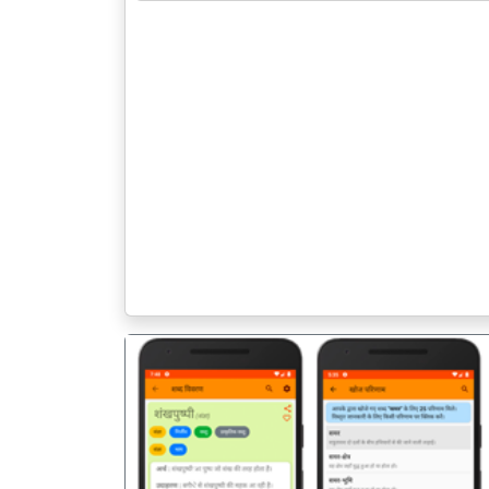
पिछला