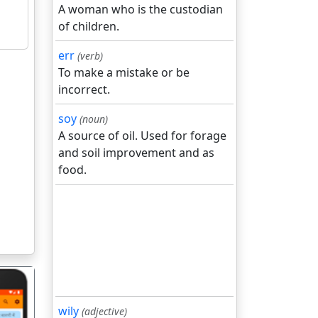
A woman who is the custodian
of children.
err
(verb)
To make a mistake or be
incorrect.
soy
(noun)
A source of oil. Used for forage
and soil improvement and as
food.
wily
(adjective)