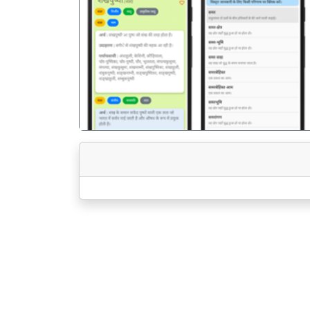
पिछला