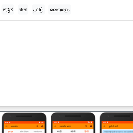
ಕನ್ನಡ
বাংলা
தமிழ்
മലയാളം