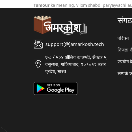
Tumour
ka meaning, vilom shabd, paryayvachi au
संग
परिचय
support[@]amarkosh.tech
निजता न
ए-८ / ५०४ ऑलिव काउण्टी, सैक्टर ५,
उपयोग क
वसुन्धरा, गाजियाबाद, २०१०१२ उत्तर
प्रदेश, भारत
सम्पर्क क