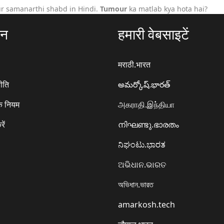
r samanarthi shabd in Hindi.
Tumour
ka matlab kya hota hai?
ठन
हमारी वेबसाइटें
मराठी.भारत
ीति
అమర్కోష్.భారత్
े नियम
அகராதி.இந்தியா
रें
നിഘണ്ടു.ഭാരതം
ನಿಘಂಟು.ಭಾರತ
ଅଭିଧାନ.ଭାରତ
অভিধান.ভারত
amarkosh.tech