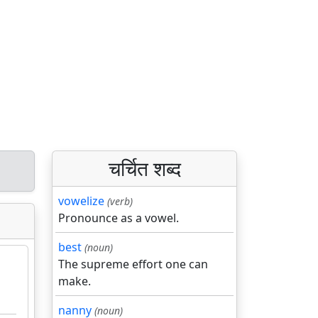
चर्चित शब्द
vowelize
(verb)
Pronounce as a vowel.
best
(noun)
The supreme effort one can
make.
nanny
(noun)