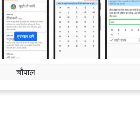
अ
इंस्टॉल करें
चौपाल