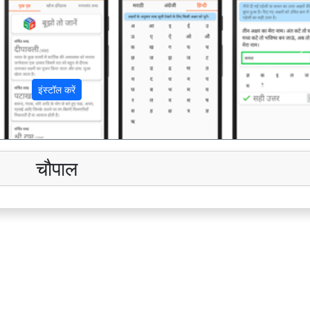
अ
इंस्टॉल करें
चौपाल