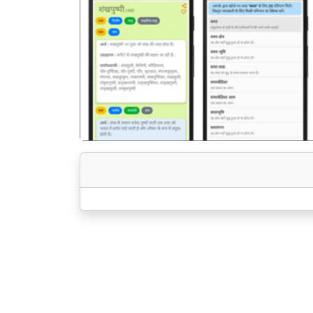
पिछला