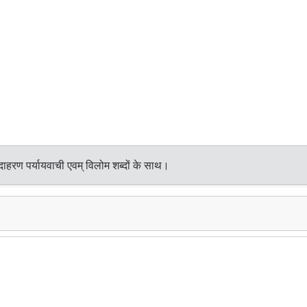
ाहरण पर्यायवाची एवम् विलोम शब्दों के साथ।