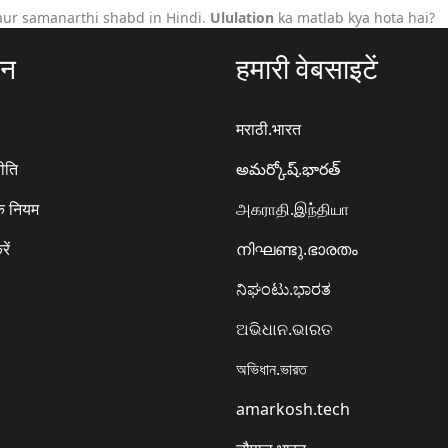
aur samanarthi shabd in Hindi.
Ululation
ka matlab kya hota hai?
ठन
हमारी वेबसाइटें
मराठी.भारत
ीति
అమర్కోష్.భారత్
े नियम
அகராதி.இந்தியா
रें
നിഘണ്ടു.ഭാരതം
ನಿಘಂಟು.ಭಾರತ
ଅଭିଧାନ.ଭାରତ
অভিধান.ভারত
amarkosh.tech