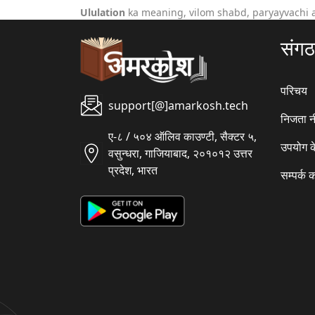
Ululation
ka meaning, vilom shabd, paryayvachi 
संग
परिचय
support[@]amarkosh.tech
निजता न
ए-८ / ५०४ ऑलिव काउण्टी, सैक्टर ५,
उपयोग क
वसुन्धरा, गाजियाबाद, २०१०१२ उत्तर
प्रदेश, भारत
सम्पर्क क