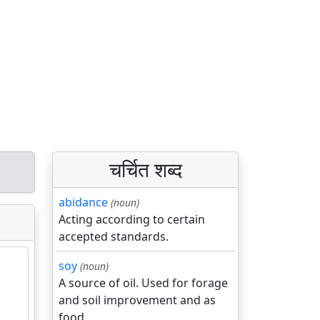
चर्चित शब्द
abidance
(noun)
Acting according to certain
accepted standards.
soy
(noun)
A source of oil. Used for forage
and soil improvement and as
food.