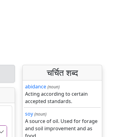
चर्चित शब्द
abidance
(noun)
Acting according to certain
accepted standards.
soy
(noun)
A source of oil. Used for forage
and soil improvement and as
food.