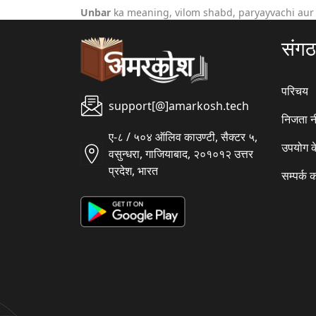
Unbar
ka meaning, vilom shabd, paryayvachi aur
संग
परिचय
support[@]amarkosh.tech
निजता न
ए-८ / ५०४ ऑलिव काउण्टी, सैक्टर ५,
उपयोग क
वसुन्धरा, गाजियाबाद, २०१०१२ उत्तर
प्रदेश, भारत
सम्पर्क क