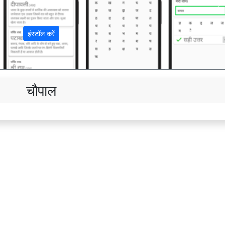
अ
इंस्टॉल करें
चौपाल