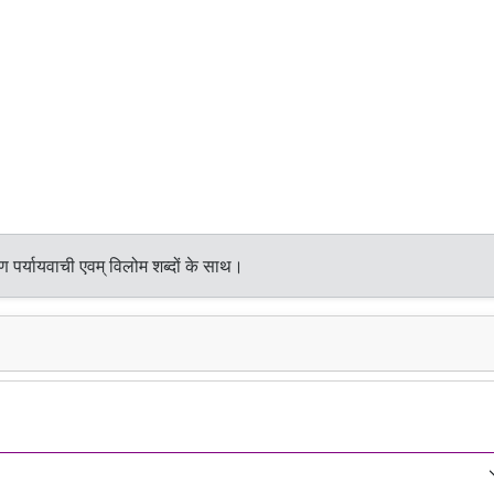
 पर्यायवाची एवम् विलोम शब्दों के साथ।