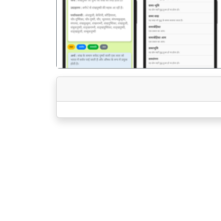
पिछला