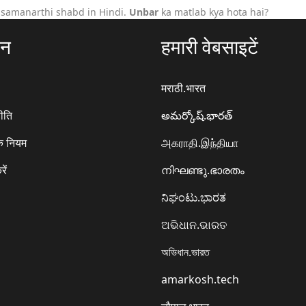
 samanarthi shabd in Hindi.
Unbar
ka matlab kya hota hai?
ठन
हमारी वेबसाइटें
मराठी.भारत
ीति
అమర్కోష్.భారత్
े नियम
அகராதி.இந்தியா
रें
നിഘണ്ടു.ഭാരതം
ನಿಘಂಟು.ಭಾರತ
ଅଭିଧାନ.ଭାରତ
অভিধান.ভারত
amarkosh.tech