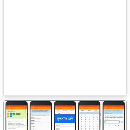
इंस्टॉल करें
पिछला
अगला