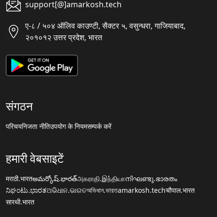
support[@]amarkosh.tech
ए-८ / ५०४ ऑलिव काउण्टी, सैक्टर ५, वसुन्धरा, गाजियाबाद,
२०१०१२ उत्तर प्रदेश, भारत
संगठन
परिचय
निजता नीति
उपयोग के नियम
सम्पर्क करें
हमारी वेबसाइटें
मराठी.भारत
అమర్కోష్.భారత్
அகராதி.இந்தியா
നിഘണ്ടു.ഭാരതം
ನಿಘಂಟು.ಭಾರತ
ଅଭିଧାନ.ଭାରତ
অভিধান.ভারত
amarkosh.tech
चौपाल.भारत
सारथी.भारत