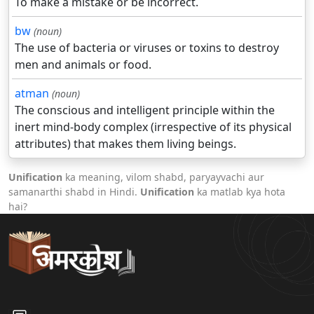
To make a mistake or be incorrect.
bw
(noun)
The use of bacteria or viruses or toxins to destroy
men and animals or food.
atman
(noun)
The conscious and intelligent principle within the
inert mind-body complex (irrespective of its physical
attributes) that makes them living beings.
Unification
ka meaning, vilom shabd, paryayvachi aur
samanarthi shabd in Hindi.
Unification
ka matlab kya hota
hai?