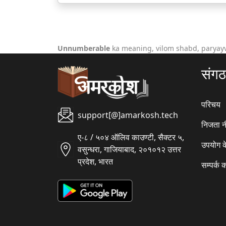
Unnumberable
ka meaning, vilom shabd, paryayv
संग
परिचय
support[@]amarkosh.tech
निजता न
ए-८ / ५०४ ऑलिव काउण्टी, सैक्टर ५,
उपयोग क
वसुन्धरा, गाजियाबाद, २०१०१२ उत्तर
प्रदेश, भारत
सम्पर्क क