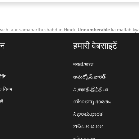
achi aur samanarthi shabd in Hindi.
Unnumberable
ka matlab kya
ठन
हमारी वेबसाइटें
मराठी.भारत
ीति
అమర్కోష్.భారత్
े नियम
அகராதி.இந்தியா
रें
നിഘണ്ടു.ഭാരതം
ನಿಘಂಟು.ಭಾರತ
ଅଭିଧାନ.ଭାରତ
অভিধান.ভারত