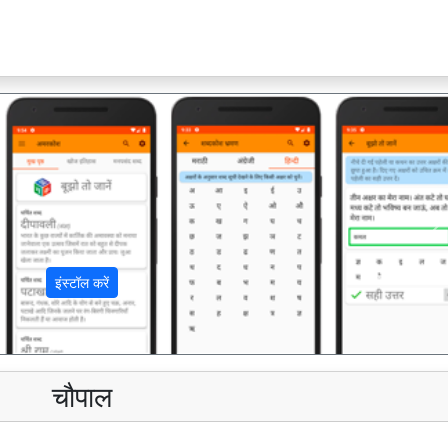
अ
इंस्टॉल करें
चौपाल