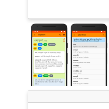
पिछला