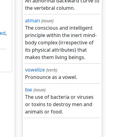
An abnormal backward curve to
the vertebral column.
atman
(noun)
The conscious and intelligent
ed
,
principle within the inert mind-
body complex (irrespective of
its physical attributes) that
makes them living beings.
vowelize
(verb)
Pronounce as a vowel.
bw
(noun)
The use of bacteria or viruses
or toxins to destroy men and
animals or food.