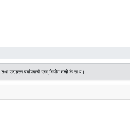
थ तथा उदाहरण पर्यायवाची एवम् विलोम शब्दों के साथ।