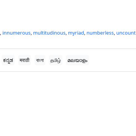
,
innumerous
,
multitudinous
,
myriad
,
numberless
,
uncount
ಕನ್ನಡ
मराठी
বাংলা
தமிழ்
മലയാളം