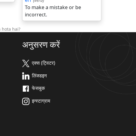
err
(verb)
To make a mistake or be
incorrect.
 hota hai?
अनुसरण करें
एक्स (ट्विटर)
लिंक्डइन
फेसबुक
इन्स्टाग्राम