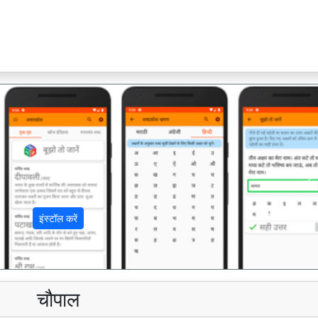
अ
इंस्टॉल करें
चौपाल