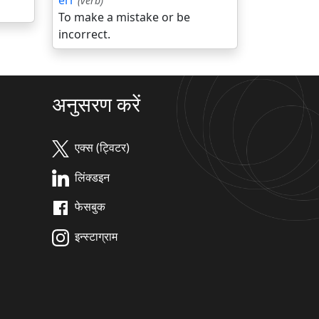
err
(verb)
To make a mistake or be
incorrect.
अनुसरण करें
एक्स (ट्विटर)
लिंक्डइन
फेसबुक
इन्स्टाग्राम