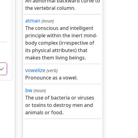
An abnormal backward curve to
the vertebral column.
atman
(noun)
The conscious and intelligent
principle within the inert mind-
body complex (irrespective of
its physical attributes) that
makes them living beings.
vowelize
(verb)
Pronounce as a vowel.
bw
(noun)
The use of bacteria or viruses
or toxins to destroy men and
animals or food.