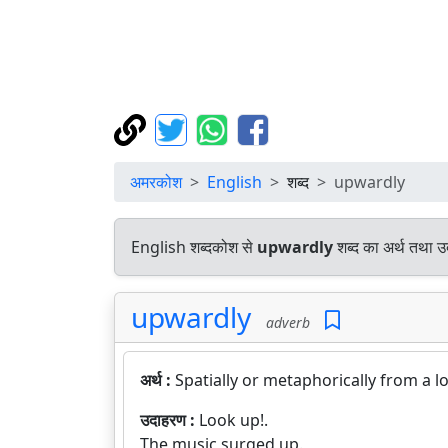
अमरकोश
English
शब्द
upwardly
English शब्दकोश से
upwardly
शब्द का अर्थ तथा उद
upwardly
adverb
अर्थ :
Spatially or metaphorically from a l
उदाहरण :
Look up!.
The music surged up.