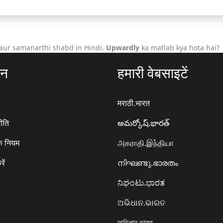
aur samanarthi shabd in Hindi.
Upwardly
ka matlab kya hota hai?
ठन
हमारी वेबसाइटें
मराठी.भारत
ीति
అమర్కోష్.భారత్
े नियम
அகராதி.இந்தியா
रें
നിഘണ്ടു.ഭാരതം
ನಿಘಂಟು.ಭಾರತ
ଅଭିଧାନ.ଭାରତ
অভিধান.ভারত