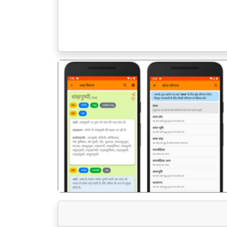
पिछला