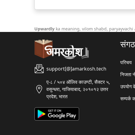
Upwardly
ka meaning, vilom shabd, paryayvachi 
संग
परिचय
support[@]amarkosh.tech
निजता न
ए-८ / ५०४ ऑलिव काउण्टी, सैक्टर ५,
उपयोग क
वसुन्धरा, गाजियाबाद, २०१०१२ उत्तर
प्रदेश, भारत
सम्पर्क क