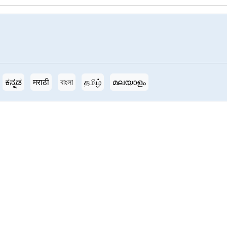
ಕನ್ನಡ
मराठी
বাংলা
தமிழ்
മലയാളം