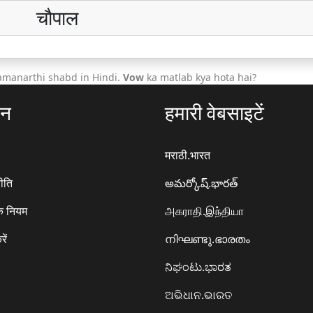
चौपाल
amanarthi shabd in Hindi.
Vow
ka matlab kya hota hai?
ठन
हमारी वेबसाइटें
मराठी.भारत
ीति
అమర్కోష్.భారత్
े नियम
அகராதி.இந்தியா
रें
നിഘണ്ടു.ഭാരതം
ನಿಘಂಟು.ಭಾರತ
ଅଭିଧାନ.ଭାରତ