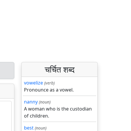
चर्चित शब्द
vowelize
(verb)
Pronounce as a vowel.
nanny
(noun)
A woman who is the custodian
of children.
best
(noun)