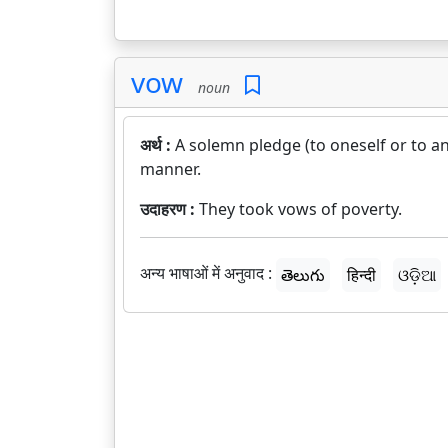
vow
noun
अर्थ :
A solemn pledge (to oneself or to an
manner.
उदाहरण :
They took vows of poverty.
अन्य भाषाओं में अनुवाद :
తెలుగు
हिन्दी
ଓଡ଼ିଆ