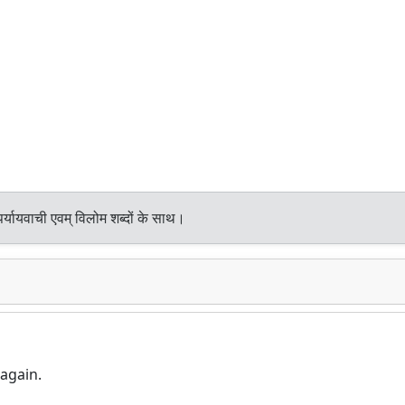
्यायवाची एवम् विलोम शब्दों के साथ।
again.