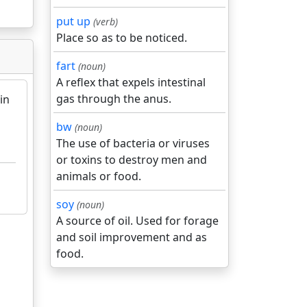
put up
(verb)
Place so as to be noticed.
fart
(noun)
A reflex that expels intestinal
gas through the anus.
in
bw
(noun)
The use of bacteria or viruses
or toxins to destroy men and
animals or food.
soy
(noun)
A source of oil. Used for forage
and soil improvement and as
food.