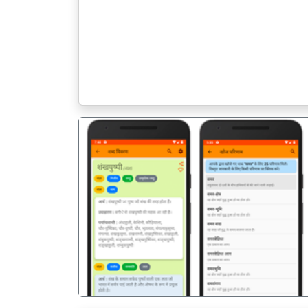
पिछला