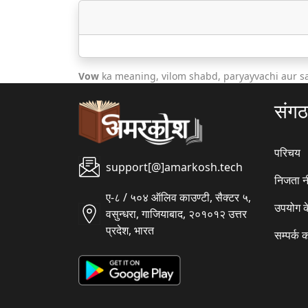
Vow
ka meaning, vilom shabd, paryayvachi aur s
संग
परिचय
support[@]amarkosh.tech
निजता न
ए-८ / ५०४ ऑलिव काउण्टी, सैक्टर ५,
उपयोग क
वसुन्धरा, गाजियाबाद, २०१०१२ उत्तर
प्रदेश, भारत
सम्पर्क क