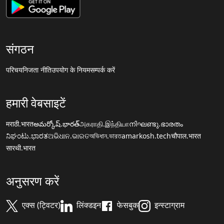
संगठन
परिचय
निजता नीति
उपयोग के नियम
सम्पर्क करें
हमारी वेबसाइटें
मराठी.भारत
అమర్కోష్.భారత్
அகராதி.இந்தியா
നിഘണ്ടു.ഭാരതം
ನಿಘಂಟು.ಭಾರತ
ଅଭିଧାନ.ଭାରତ
অভিধান.ভারত
amarkosh.tech
चौपाल.भारत
सारथी.भारत
अनुसरण करें
एक्स (ट्विटर)
लिंक्डइन
फेसबुक
इन्स्टाग्राम