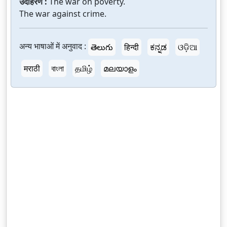
उदाहरण :
The war on poverty.
The war against crime.
अन्य भाषाओं में अनुवाद :
తెలుగు
हिन्दी
ಕನ್ನಡ
ଓଡ଼ିଆ
मराठी
বাংলা
தமிழ்
മലയാളം