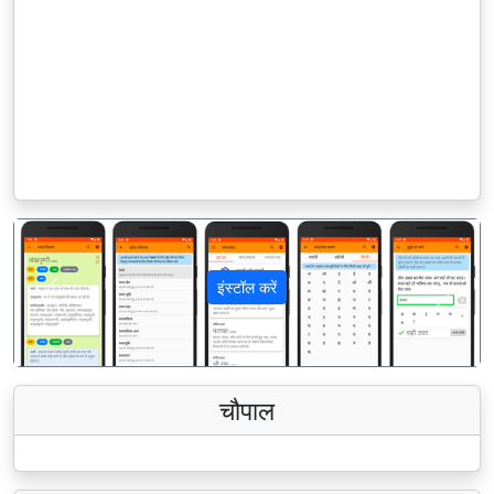
इंस्टॉल करें
पिछला
अगला
चौपाल