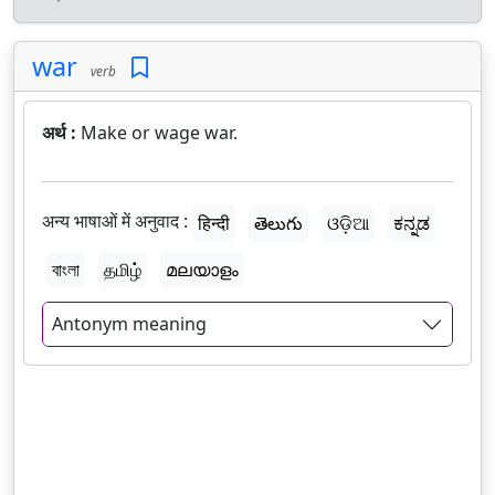
war
verb
अर्थ :
Make or wage war.
अन्य भाषाओं में अनुवाद :
हिन्दी
తెలుగు
ଓଡ଼ିଆ
ಕನ್ನಡ
বাংলা
தமிழ்
മലയാളം
Antonym meaning