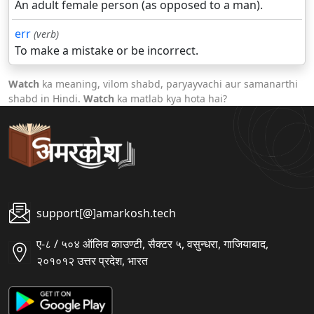
An adult female person (as opposed to a man).
err
(verb)
To make a mistake or be incorrect.
Watch
ka meaning, vilom shabd, paryayvachi aur samanarthi
shabd in Hindi.
Watch
ka matlab kya hota hai?
support[@]amarkosh.tech
ए-८ / ५०४ ऑलिव काउण्टी, सैक्टर ५, वसुन्धरा, गाजियाबाद,
२०१०१२ उत्तर प्रदेश, भारत