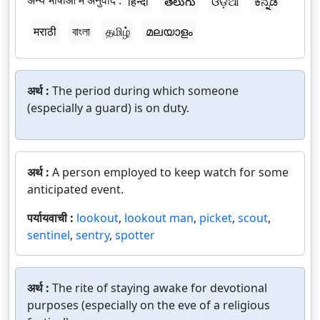
अन्य भाषाओं में अनुवाद :
हिन्दी
తెలుగు
ଓଡ଼ିଆ
ಕನ್ನಡ
मराठी
বাংলা
தமிழ்
മലയാളം
अर्थ :
The period during which someone
(especially a guard) is on duty.
अर्थ :
A person employed to keep watch for some
anticipated event.
पर्यायवाची :
lookout
,
lookout man
,
picket
,
scout
,
sentinel
,
sentry
,
spotter
अर्थ :
The rite of staying awake for devotional
purposes (especially on the eve of a religious