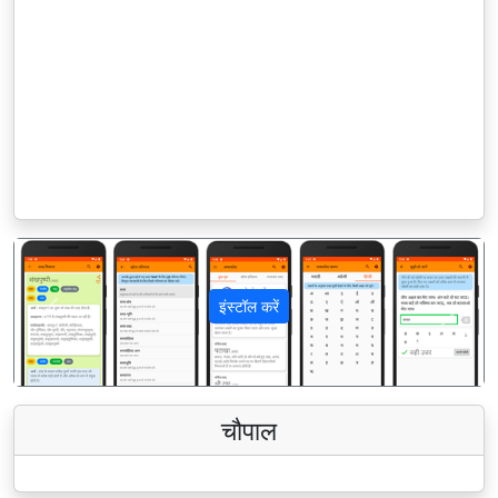
इंस्टॉल करें
पिछला
अगला
चौपाल