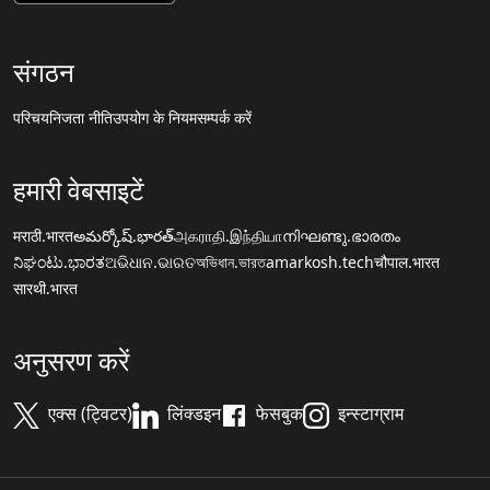
संगठन
परिचय
निजता नीति
उपयोग के नियम
सम्पर्क करें
हमारी वेबसाइटें
मराठी.भारत
అమర్కోష్.భారత్
அகராதி.இந்தியா
നിഘണ്ടു.ഭാരതം
ನಿಘಂಟು.ಭಾರತ
ଅଭିଧାନ.ଭାରତ
অভিধান.ভারত
amarkosh.tech
चौपाल.भारत
सारथी.भारत
अनुसरण करें
एक्स (ट्विटर)
लिंक्डइन
फेसबुक
इन्स्टाग्राम