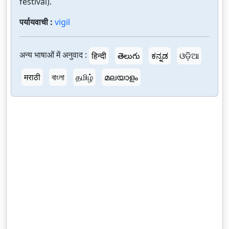
festival).
पर्यायवाची :
vigil
अन्य भाषाओं में अनुवाद :
हिन्दी
తెలుగు
ಕನ್ನಡ
ଓଡ଼ିଆ
मराठी
বাংলা
தமிழ்
മലയാളം