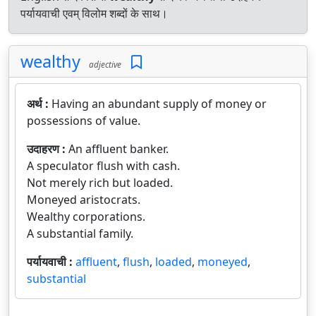
पर्यायवाची एवम् विलोम शब्दों के साथ।
wealthy
adjective
अर्थ :
Having an abundant supply of money or
possessions of value.
उदाहरण :
An affluent banker.
A speculator flush with cash.
Not merely rich but loaded.
Moneyed aristocrats.
Wealthy corporations.
A substantial family.
पर्यायवाची :
affluent
,
flush
,
loaded
,
moneyed
,
substantial