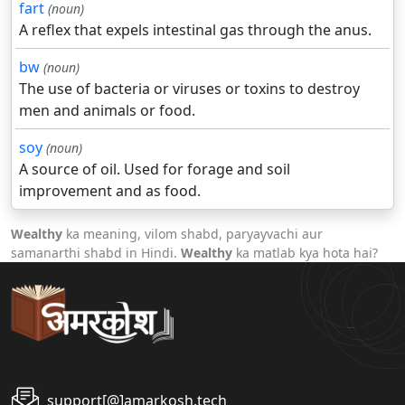
fart
(noun)
A reflex that expels intestinal gas through the anus.
bw
(noun)
The use of bacteria or viruses or toxins to destroy
men and animals or food.
soy
(noun)
A source of oil. Used for forage and soil
improvement and as food.
Wealthy
ka meaning, vilom shabd, paryayvachi aur
samanarthi shabd in Hindi.
Wealthy
ka matlab kya hota hai?
support[@]amarkosh.tech