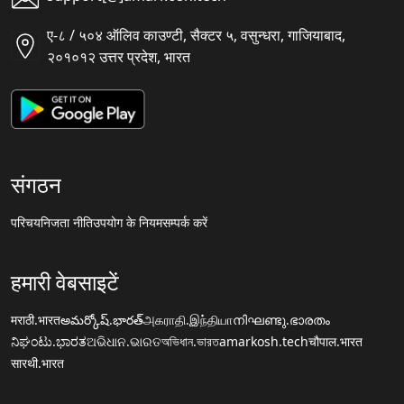
ए-८ / ५०४ ऑलिव काउण्टी, सैक्टर ५, वसुन्धरा, गाजियाबाद,
२०१०१२ उत्तर प्रदेश, भारत
संगठन
परिचय
निजता नीति
उपयोग के नियम
सम्पर्क करें
हमारी वेबसाइटें
मराठी.भारत
అమర్కోష్.భారత్
அகராதி.இந்தியா
നിഘണ്ടു.ഭാരതം
ನಿಘಂಟು.ಭಾರತ
ଅଭିଧାନ.ଭାରତ
অভিধান.ভারত
amarkosh.tech
चौपाल.भारत
सारथी.भारत