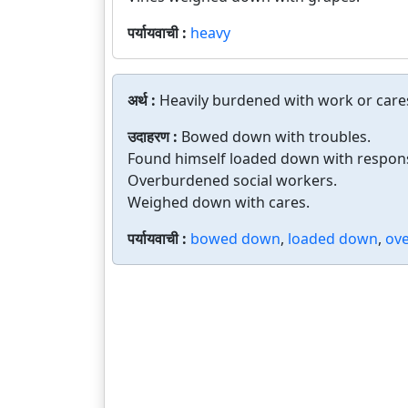
पर्यायवाची :
heavy
अर्थ :
Heavily burdened with work or care
उदाहरण :
Bowed down with troubles.
Found himself loaded down with responsi
Overburdened social workers.
Weighed down with cares.
पर्यायवाची :
bowed down
,
loaded down
,
ov