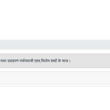
 तथा उदाहरण पर्यायवाची एवम् विलोम शब्दों के साथ।