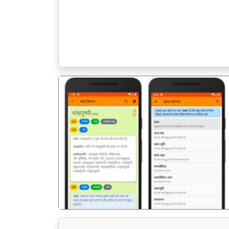
पिछला