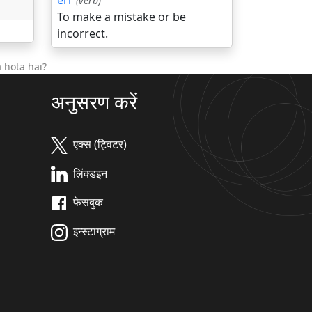
err
(verb)
To make a mistake or be
incorrect.
 hota hai?
अनुसरण करें
एक्स (ट्विटर)
लिंक्डइन
फेसबुक
इन्स्टाग्राम