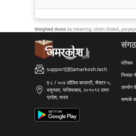
Weighed down
ka meaning, vilom shabd, paryayv
संग
परिचय
support[@]amarkosh.tech
निजता न
ए-८ / ५०४ ऑलिव काउण्टी, सैक्टर ५,
उपयोग क
वसुन्धरा, गाजियाबाद, २०१०१२ उत्तर
प्रदेश, भारत
सम्पर्क क