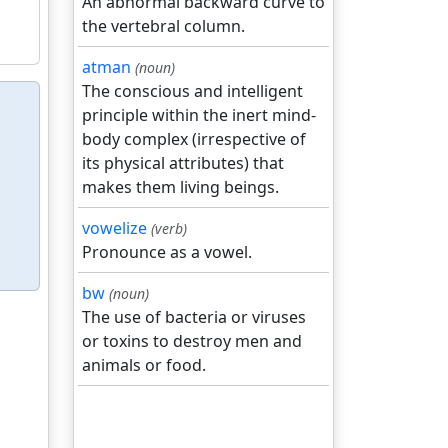
An abnormal backward curve to
the vertebral column.
atman
(noun)
The conscious and intelligent
principle within the inert mind-
body complex (irrespective of
its physical attributes) that
makes them living beings.
vowelize
(verb)
Pronounce as a vowel.
bw
(noun)
The use of bacteria or viruses
or toxins to destroy men and
animals or food.