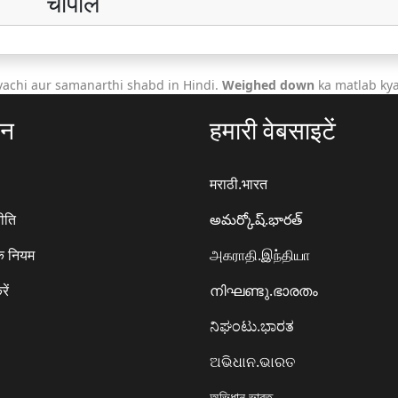
चौपाल
achi aur samanarthi shabd in Hindi.
Weighed down
ka matlab kya
ठन
हमारी वेबसाइटें
मराठी.भारत
ीति
అమర్కోష్.భారత్
े नियम
அகராதி.இந்தியா
रें
നിഘണ്ടു.ഭാരതം
ನಿಘಂಟು.ಭಾರತ
ଅଭିଧାନ.ଭାରତ
অভিধান.ভারত