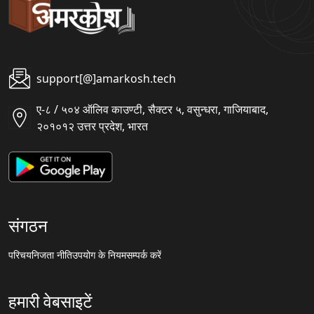
support[@]amarkosh.tech
ए-८ / ५०४ ऑलिव काउण्टी, सैक्टर ५, वसुन्धरा, गाजियाबाद,
२०१०१२ उत्तर प्रदेश, भारत
संगठन
परिचय
निजता नीति
उपयोग के नियम
सम्पर्क करें
हमारी वेबसाइटें