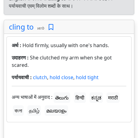
पर्यायवाची एवम् विलोम शब्दों के साथ।
cling to
verb
अर्थ :
Hold firmly, usually with one's hands.
उदाहरण :
She clutched my arm when she got
scared.
पर्यायवाची :
clutch
,
hold close
,
hold tight
अन्य भाषाओं में अनुवाद :
తెలుగు
हिन्दी
ಕನ್ನಡ
मराठी
বাংলা
தமிழ்
മലയാളം