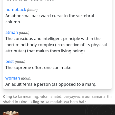
humpback
(noun)
An abnormal backward curve to the vertebral
column.
atman
(noun)
The conscious and intelligent principle within the
inert mind-body complex (irrespective of its physical
attributes) that makes them living beings.
best
(noun)
The supreme effort one can make.
woman
(noun)
An adult female person (as opposed to a man).
Cling to
ka meaning, vilom shabd, paryayvachi aur samanarthi
shabd in Hindi.
Cling to
ka matlab kya hota hai?