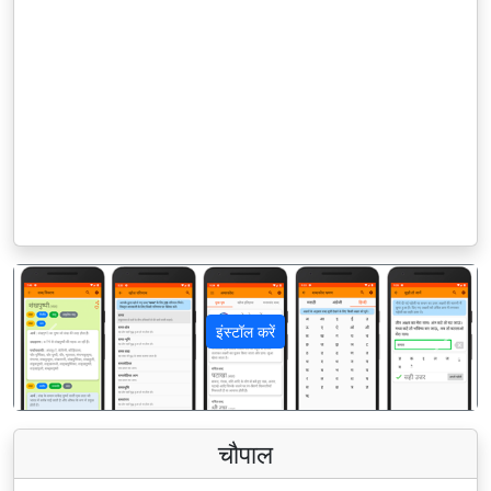
इंस्टॉल करें
पिछला
अगला
चौपाल