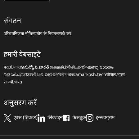
संगठन
परिचय
निजता नीति
उपयोग के नियम
सम्पर्क करें
हमारी वेबसाइटें
मराठी.भारत
అమర్కోష్.భారత్
அகராதி.இந்தியா
നിഘണ്ടു.ഭാരതം
ನಿಘಂಟು.ಭಾರತ
ଅଭିଧାନ.ଭାରତ
অভিধান.ভারত
amarkosh.tech
चौपाल.भारत
सारथी.भारत
अनुसरण करें
एक्स (ट्विटर)
लिंक्डइन
फेसबुक
इन्स्टाग्राम