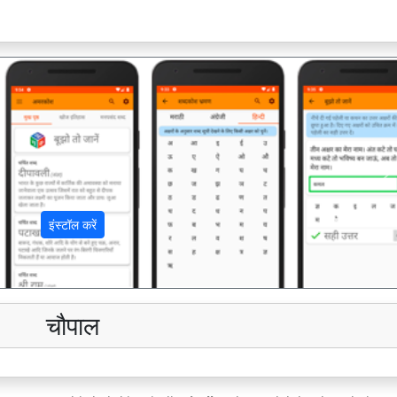
अ
इंस्टॉल करें
चौपाल