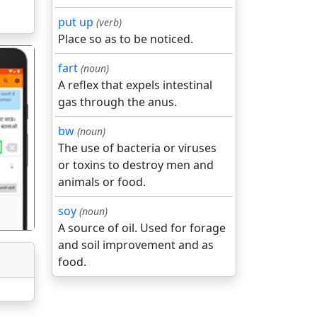
put up
(verb)
Place so as to be noticed.
fart
(noun)
A reflex that expels intestinal
gas through the anus.
bw
(noun)
गला
The use of bacteria or viruses
or toxins to destroy men and
animals or food.
soy
(noun)
A source of oil. Used for forage
and soil improvement and as
food.