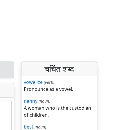
चर्चित शब्द
vowelize
(verb)
Pronounce as a vowel.
nanny
(noun)
A woman who is the custodian
of children.
best
(noun)