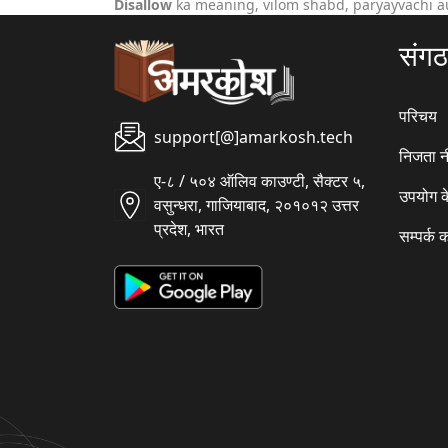
Disallow
ka meaning, vilom shabd, paryayvachi a
संग
परिचय
support[@]amarkosh.tech
निजता न
ए-८ / ५०४ ऑलिव काउण्टी, सैक्टर ५,
उपयोग क
वसुन्धरा, गाजियाबाद, २०१०१२ उत्तर
प्रदेश, भारत
सम्पर्क क