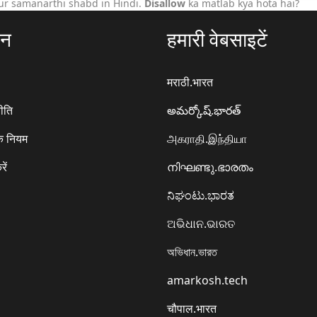
ur samanarthi shabd in Hindi.
Disallow
ka matlab kya hota hai?
ठन
हमारी वेबसाइटें
मराठी.भारत
ीति
అమర్కోష్.భారత్
े नियम
அகராதி.இந்தியா
रें
നിഘണ്ടു.ഭാരതം
ನಿಘಂಟು.ಭಾರತ
ଅଭିଧାନ.ଭାରତ
অভিধান.ভারত
amarkosh.tech
चौपाल.भारत