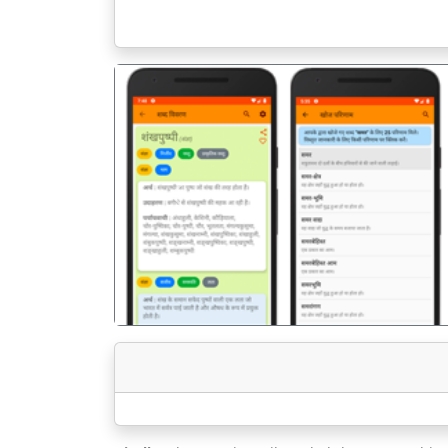
पिछला