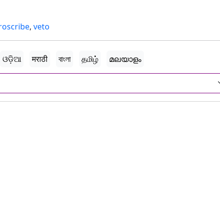
roscribe
,
veto
ଓଡ଼ିଆ
मराठी
বাংলা
தமிழ்
മലയാളം