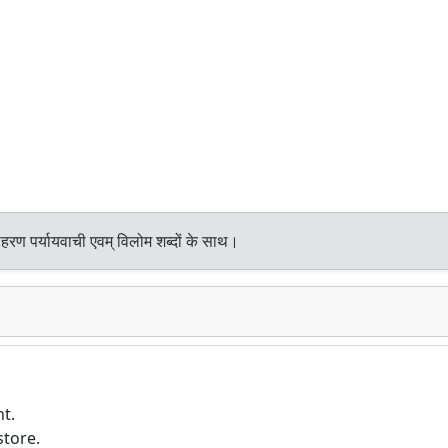
हरण पर्यायवाची एवम् विलोम शब्दों के साथ।
ht.
store.