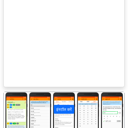
इंस्टॉल करें
पिछला
अगला