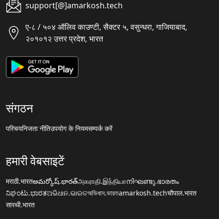
support[@]amarkosh.tech
ए-८ / ५०४ ऑलिव काउण्टी, सैक्टर ५, वसुन्धरा, गाजियाबाद,
२०१०१२ उत्तर प्रदेश, भारत
संगठन
परिचय
निजता नीति
उपयोग के नियम
सम्पर्क करें
हमारी वेबसाइटें
मराठी.भारत
అమర్కోష్.భారత్
அகராதி.இந்தியா
നിഘണ്ടു.ഭാരതം
ನಿಘಂಟು.ಭಾರತ
ଅଭିଧାନ.ଭାରତ
অভিধান.ভারত
amarkosh.tech
चौपाल.भारत
सारथी.भारत