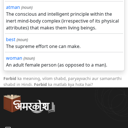
atman
(noun)
The conscious and intelligent principle within the
inert mind-body complex (irrespective of its physical
attributes) that makes them living beings.
best
(noun)
The supreme effort one can make.
woman
(noun)
An adult female person (as opposed to a man).
Forbid
ka meaning, vilom shabd, paryayvachi aur samanarthi
shabd in Hindi.
Forbid
ka matlab kya hota hai?