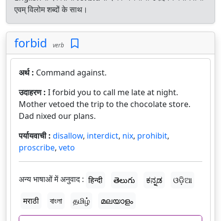
एवम् विलोम शब्दों के साथ।
forbid
verb
अर्थ :
Command against.
उदाहरण :
I forbid you to call me late at night.
Mother vetoed the trip to the chocolate store.
Dad nixed our plans.
पर्यायवाची :
disallow
,
interdict
,
nix
,
prohibit
,
proscribe
,
veto
अन्य भाषाओं में अनुवाद :
हिन्दी
తెలుగు
ಕನ್ನಡ
ଓଡ଼ିଆ
मराठी
বাংলা
தமிழ்
മലയാളം