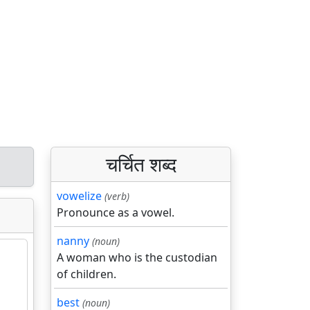
चर्चित शब्द
vowelize
(verb)
Pronounce as a vowel.
nanny
(noun)
A woman who is the custodian
of children.
best
(noun)