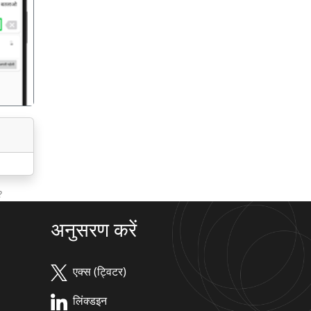
गला
?
अनुसरण करें
एक्स (ट्विटर)
लिंक्डइन