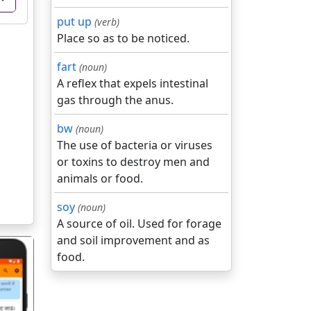
put up
(verb)
Place so as to be noticed.
fart
(noun)
A reflex that expels intestinal
gas through the anus.
bw
(noun)
The use of bacteria or viruses
or toxins to destroy men and
animals or food.
soy
(noun)
A source of oil. Used for forage
and soil improvement and as
food.