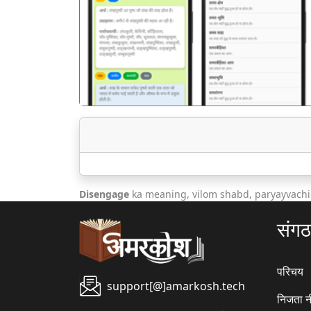
पिछला
Disengage
ka meaning, vilom shabd, paryayvachi
संग
परिचय
support[@]amarkosh.tech
निजता न