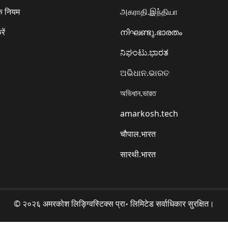
े नियम
அகராதி.இந்தியா
रें
നിഘണ്ടു.ഭാരതം
ನಿಘಂಟು.ಭಾರತ
ଅଭିଧାନ.ଭାରତ
অভিধান.ভারত
amarkosh.tech
चौपाल.भारत
सारथी.भारत
© २०२६ अमरकोश लिङ्ग्विस्टिक्स प्रा॰ लिमिटेड सर्वाधिकार सुरक्षित।