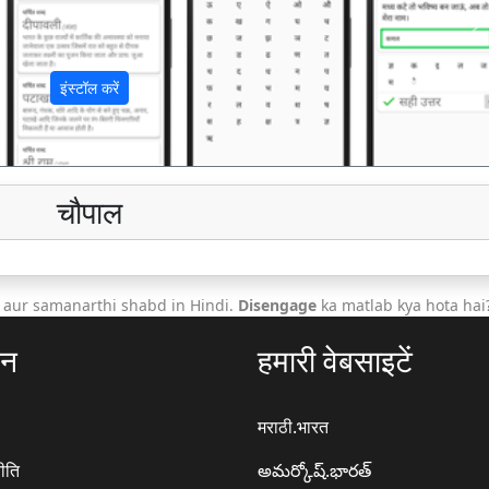
अ
इंस्टॉल करें
चौपाल
 aur samanarthi shabd in Hindi.
Disengage
ka matlab kya hota hai
ठन
हमारी वेबसाइटें
मराठी.भारत
ीति
అమర్కోష్.భారత్