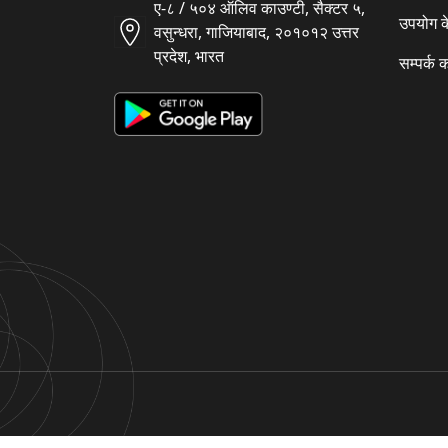
ए-८ / ५०४ ऑलिव काउण्टी, सैक्टर ५,
उपयोग क
वसुन्धरा, गाजियाबाद, २०१०१२ उत्तर
प्रदेश, भारत
सम्पर्क क