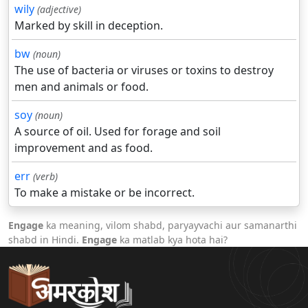
wily
(adjective)
Marked by skill in deception.
bw
(noun)
The use of bacteria or viruses or toxins to destroy
men and animals or food.
soy
(noun)
A source of oil. Used for forage and soil
improvement and as food.
err
(verb)
To make a mistake or be incorrect.
Engage
ka meaning, vilom shabd, paryayvachi aur samanarthi
shabd in Hindi.
Engage
ka matlab kya hota hai?