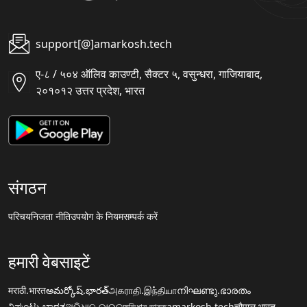
support[@]amarkosh.tech
ए-८ / ५०४ ऑलिव काउण्टी, सैक्टर ५, वसुन्धरा, गाजियाबाद,
२०१०१२ उत्तर प्रदेश, भारत
संगठन
परिचय
निजता नीति
उपयोग के नियम
सम्पर्क करें
हमारी वेबसाइटें
मराठी.भारत
అమర్కోష్.భారత్
அகராதி.இந்தியா
നിഘണ്ടു.ഭാരതം
ನಿಘಂಟು.ಭಾರತ
ଅଭିଧାନ.ଭାରତ
অভিধান.ভারত
amarkosh.tech
चौपाल.भारत