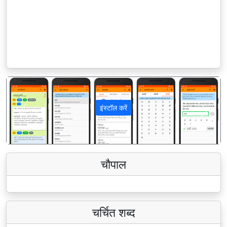
इंस्टॉल करें
पिछला
अगला
चौपाल
चर्चित शब्द