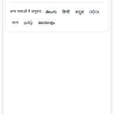
अन्य भाषाओं में अनुवाद :
తెలుగు
हिन्दी
ಕನ್ನಡ
ଓଡ଼ିଆ
বাংলা
தமிழ்
മലയാളം