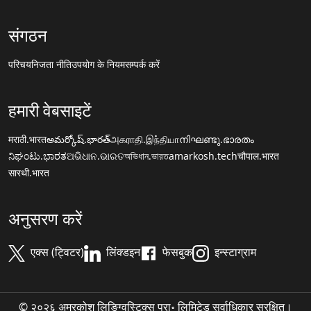
संगठन
परिचय
निजता नीति
उपयोग के नियम
सम्पर्क करें
हमारी वेबसाइटें
मराठी.भारत
అమర్కోష్.భారత్
அகராதி.இந்தியா
നിഘണ്ടു.ഭാരതം
ನಿಘಂಟು.ಭಾರತ
ଅଭିଧାନ.ଭାରତ
অভিধান.ভারত
amarkosh.tech
चौपाल.भारत
सारथी.भारत
अनुसरण करें
एक्स (ट्विटर)
लिंक्डइन
फेसबुक
इन्स्टाग्राम
© २०२६ अमरकोश लिङ्ग्विस्टिक्स प्रा॰ लिमिटेड सर्वाधिकार सुरक्षित।