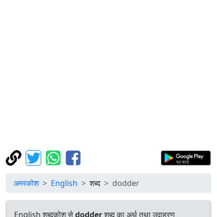
अमरकोश
English
शब्द
dodder
English शब्दकोश से
dodder
शब्द का अर्थ तथा उदाहरण