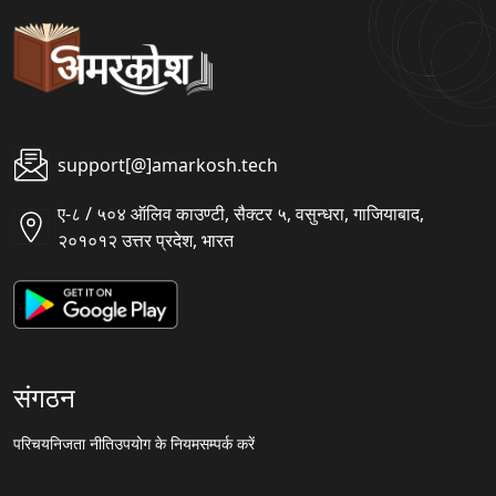
support[@]amarkosh.tech
ए-८ / ५०४ ऑलिव काउण्टी, सैक्टर ५, वसुन्धरा, गाजियाबाद,
२०१०१२ उत्तर प्रदेश, भारत
संगठन
परिचय
निजता नीति
उपयोग के नियम
सम्पर्क करें