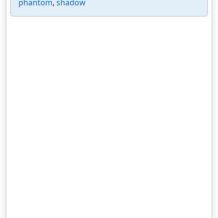
phantom
,
shadow