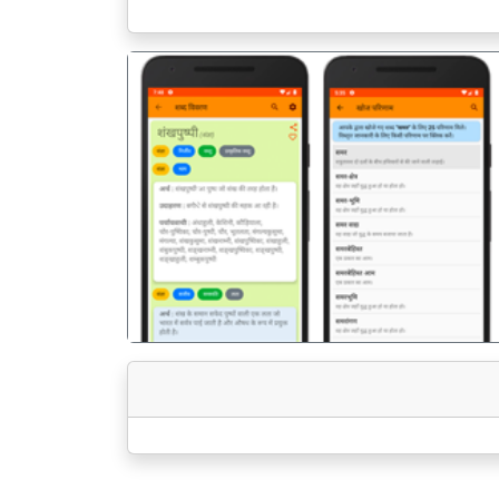
पिछला