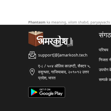
Phantasm
ka meaning, vilom shabd, paryayvachi
संग
परिचय
support[@]amarkosh.tech
निजता न
ए-८ / ५०४ ऑलिव काउण्टी, सैक्टर ५,
उपयोग क
वसुन्धरा, गाजियाबाद, २०१०१२ उत्तर
प्रदेश, भारत
सम्पर्क क