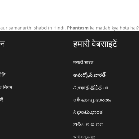
 aur samanarthi shabd in Hindi.
Phantasm
ka matlab kya hota hai?
ठन
हमारी वेबसाइटें
मराठी.भारत
ीति
అమర్కోష్.భారత్
े नियम
அகராதி.இந்தியா
रें
നിഘണ്ടു.ഭാരതം
ನಿಘಂಟು.ಭಾರತ
ଅଭିଧାନ.ଭାରତ
অভিধান.ভারত