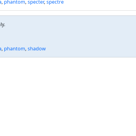
a
,
phantom
,
specter
,
spectre
ly.
a
,
phantom
,
shadow