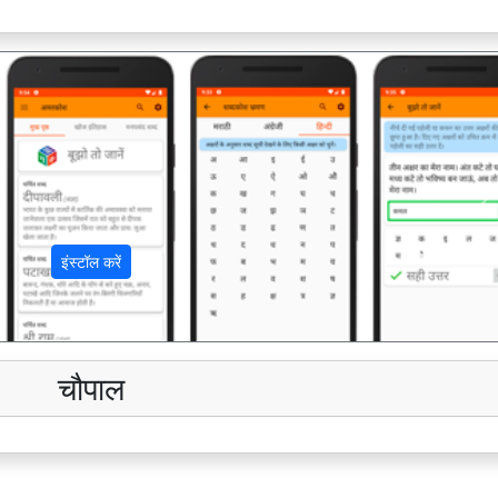
अ
इंस्टॉल करें
चौपाल