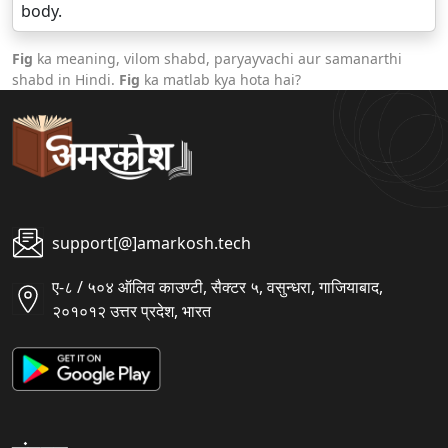
body.
Fig
ka meaning, vilom shabd, paryayvachi aur samanarthi
shabd in Hindi.
Fig
ka matlab kya hota hai?
support[@]amarkosh.tech
ए-८ / ५०४ ऑलिव काउण्टी, सैक्टर ५, वसुन्धरा, गाजियाबाद,
२०१०१२ उत्तर प्रदेश, भारत