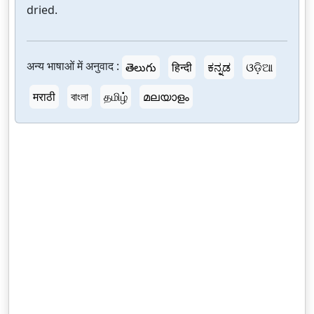
dried.
अन्य भाषाओं में अनुवाद :
తెలుగు
हिन्दी
ಕನ್ನಡ
ଓଡ଼ିଆ
मराठी
বাংলা
தமிழ்
മലയാളം