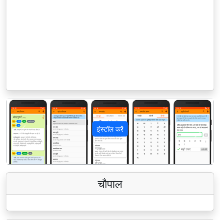
इंस्टॉल करें
पिछला
अगला
चौपाल