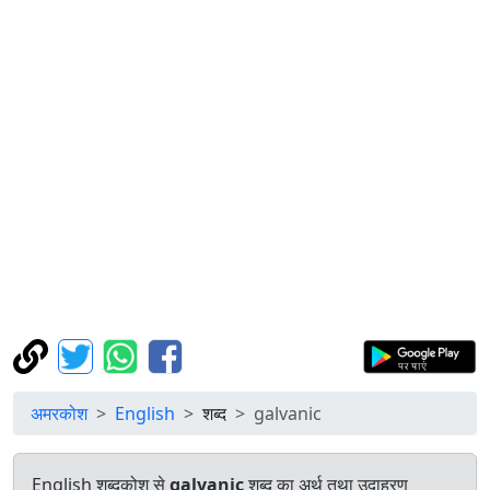
अमरकोश
English
शब्द
galvanic
English शब्दकोश से
galvanic
शब्द का अर्थ तथा उदाहरण