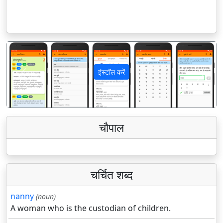
इंस्टॉल करें
पिछला
अगला
चौपाल
चर्चित शब्द
nanny
(noun)
A woman who is the custodian of children.