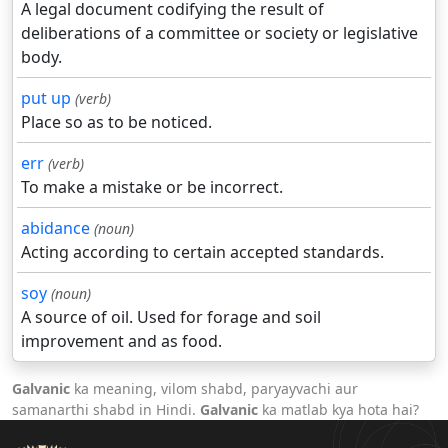
A legal document codifying the result of
deliberations of a committee or society or legislative
body.
put up
(verb)
Place so as to be noticed.
err
(verb)
To make a mistake or be incorrect.
abidance
(noun)
Acting according to certain accepted standards.
soy
(noun)
A source of oil. Used for forage and soil
improvement and as food.
Galvanic
ka meaning, vilom shabd, paryayvachi aur
samanarthi shabd in Hindi.
Galvanic
ka matlab kya hota hai?