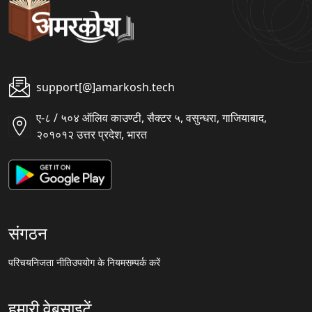
support[@]amarkosh.tech
ए-८ / ५०४ ऑलिव काउण्टी, सैक्टर ५, वसुन्धरा, गाजियाबाद,
२०१०१२ उत्तर प्रदेश, भारत
संगठन
परिचय
निजता नीति
उपयोग के नियम
सम्पर्क करें
हमारी वेबसाइटें