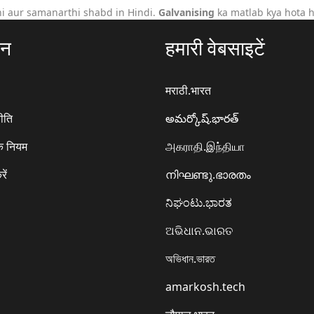
i aur samanarthi shabd in Hindi.
Galvanising
ka matlab kya hota h
ठन
हमारी वेबसाइटें
मराठी.भारत
ीति
అమర్కోష్.భారత్
े नियम
அகராதி.இந்தியா
रें
നിഘണ്ടു.ഭാരതം
ನಿಘಂಟು.ಭಾರತ
ଅଭିଧାନ.ଭାରତ
অভিধান.ভারত
amarkosh.tech