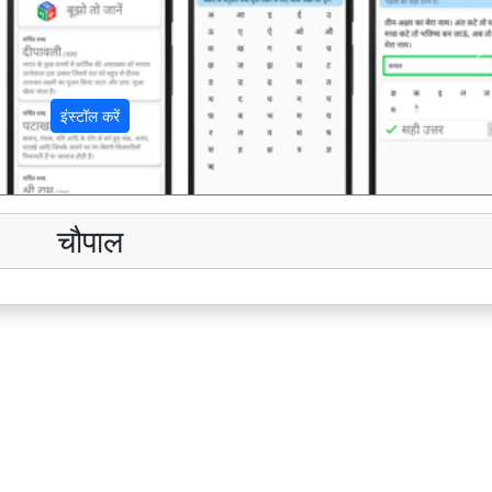
अ
इंस्टॉल करें
चौपाल