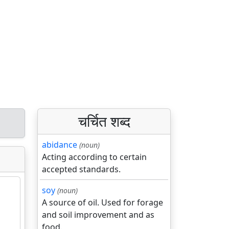
चर्चित शब्द
abidance
(noun)
Acting according to certain
accepted standards.
soy
(noun)
A source of oil. Used for forage
and soil improvement and as
food.