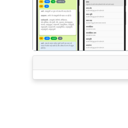
पिछला