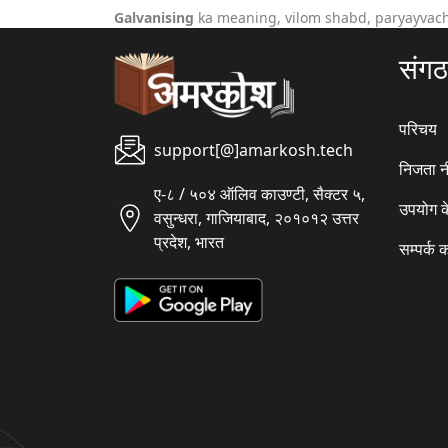
Galvanising
ka meaning, vilom shabd, paryayvach
संग
परिचय
support[@]amarkosh.tech
निजता न
ए-८ / ५०४ ऑलिव काउण्टी, सैक्टर ५,
उपयोग क
वसुन्धरा, गाजियाबाद, २०१०१२ उत्तर
प्रदेश, भारत
सम्पर्क क