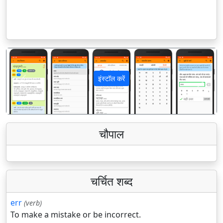
इंस्टॉल करें
पिछला
अगला
चौपाल
चर्चित शब्द
err
(verb)
To make a mistake or be incorrect.