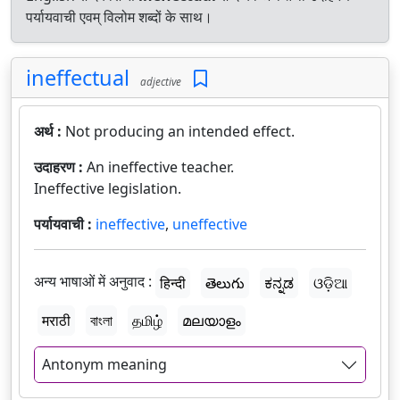
पर्यायवाची एवम् विलोम शब्दों के साथ।
ineffectual
adjective
अर्थ :
Not producing an intended effect.
उदाहरण :
An ineffective teacher.
Ineffective legislation.
पर्यायवाची :
ineffective
,
uneffective
अन्य भाषाओं में अनुवाद :
हिन्दी
తెలుగు
ಕನ್ನಡ
ଓଡ଼ିଆ
मराठी
বাংলা
தமிழ்
മലയാളം
Antonym meaning