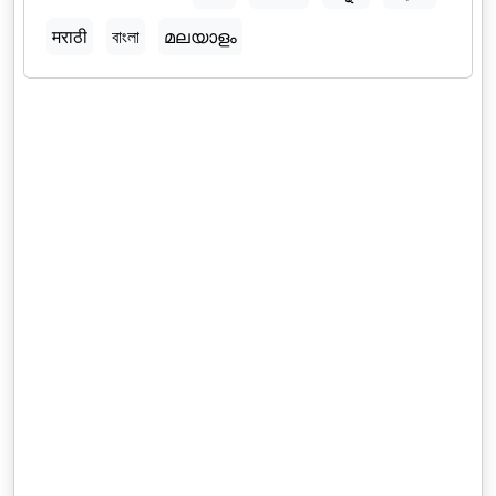
मराठी
বাংলা
മലയാളം