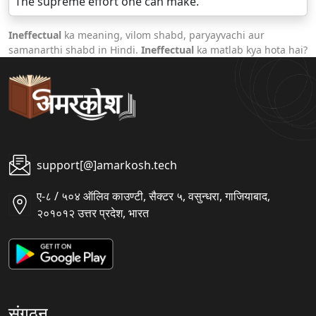
The supreme effort one can make.
Ineffectual
ka meaning, vilom shabd, paryayvachi aur
samanarthi shabd in Hindi.
Ineffectual
ka matlab kya hota hai?
support[@]amarkosh.tech
ए-८ / ५०४ ऑलिव काउण्टी, सैक्टर ५, वसुन्धरा, गाजियाबाद,
२०१०१२ उत्तर प्रदेश, भारत
संगठन