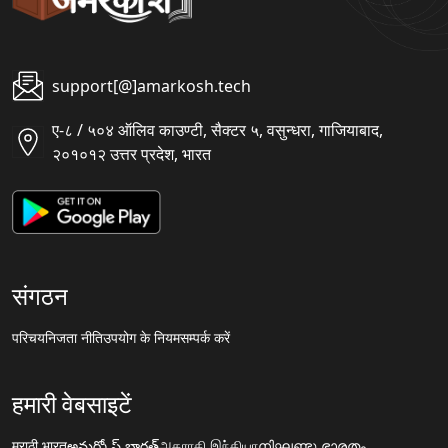
support[@]amarkosh.tech
ए-८ / ५०४ ऑलिव काउण्टी, सैक्टर ५, वसुन्धरा, गाजियाबाद,
२०१०१२ उत्तर प्रदेश, भारत
संगठन
परिचय
निजता नीति
उपयोग के नियम
सम्पर्क करें
हमारी वेबसाइटें
मराठी.भारत
అమర్కోష్.భారత్
அகராதி.இந்தியா
നിഘണ്ടു.ഭാരതം