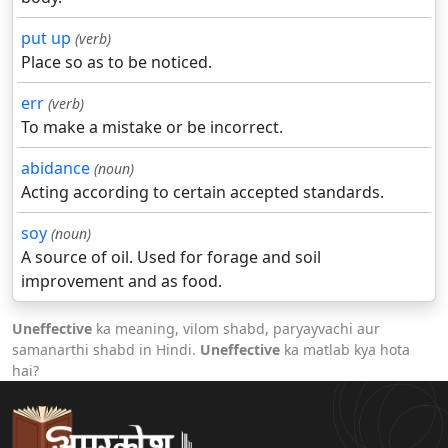
put up
(verb)
Place so as to be noticed.
err
(verb)
To make a mistake or be incorrect.
abidance
(noun)
Acting according to certain accepted standards.
soy
(noun)
A source of oil. Used for forage and soil
improvement and as food.
Uneffective
ka meaning, vilom shabd, paryayvachi aur
samanarthi shabd in Hindi.
Uneffective
ka matlab kya hota
hai?