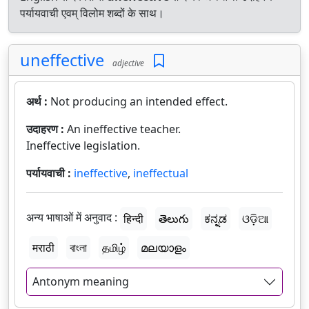
पर्यायवाची एवम् विलोम शब्दों के साथ।
uneffective
adjective
अर्थ :
Not producing an intended effect.
उदाहरण :
An ineffective teacher.
Ineffective legislation.
पर्यायवाची :
ineffective
,
ineffectual
अन्य भाषाओं में अनुवाद :
हिन्दी
తెలుగు
ಕನ್ನಡ
ଓଡ଼ିଆ
मराठी
বাংলা
தமிழ்
മലയാളം
Antonym meaning