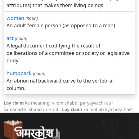
attributes) that makes them living beings.
woman
(noun)
An adult female person (as opposed to a man).
act
(noun)
A legal document codifying the result of
deliberations of a committee or society or legislative
body.
humpback
(noun)
An abnormal backward curve to the vertebral
column.
Lay claim
ka meaning, vilom shabd, paryayvachi aur
samanarthi shabd in Hindi.
Lay claim
ka matlab kya hota hai?