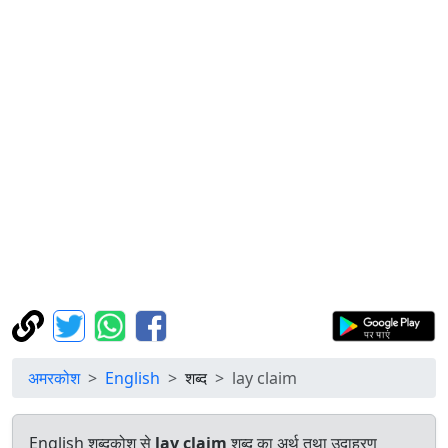
अमरकोश
English
शब्द
lay claim
English शब्दकोश से
lay claim
शब्द का अर्थ तथा उदाहरण