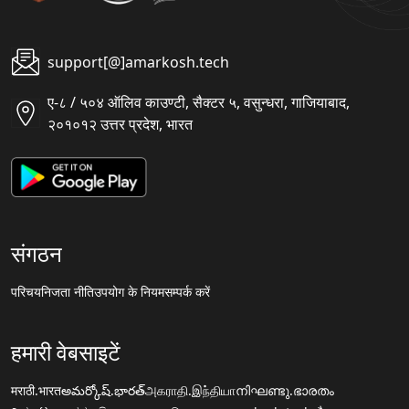
support[@]amarkosh.tech
ए-८ / ५०४ ऑलिव काउण्टी, सैक्टर ५, वसुन्धरा, गाजियाबाद,
२०१०१२ उत्तर प्रदेश, भारत
संगठन
परिचय
निजता नीति
उपयोग के नियम
सम्पर्क करें
हमारी वेबसाइटें
मराठी.भारत
అమర్కోష్.భారత్
அகராதி.இந்தியா
നിഘണ്ടു.ഭാരതം