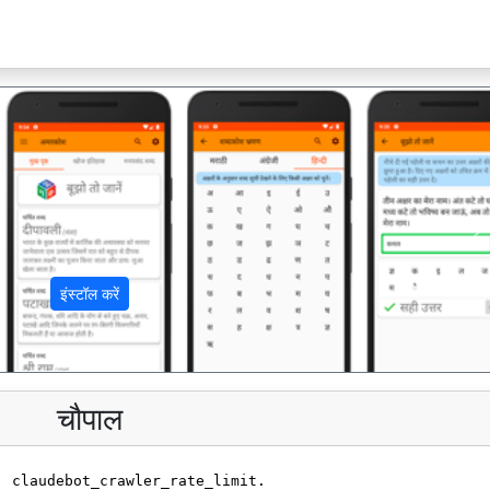
अ
इंस्टॉल करें
चौपाल