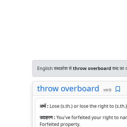
English शब्दकोश से
throw overboard
शब्द का अ
throw overboard
verb
अर्थ :
Lose (s.th.) or lose the right to (s.th
उदाहरण :
You've forfeited your right to n
Forfeited property.