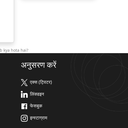
b kya hota hai?
अनुसरण करें
एक्स (ट्विटर)
लिंक्डइन
फेसबुक
इन्स्टाग्राम