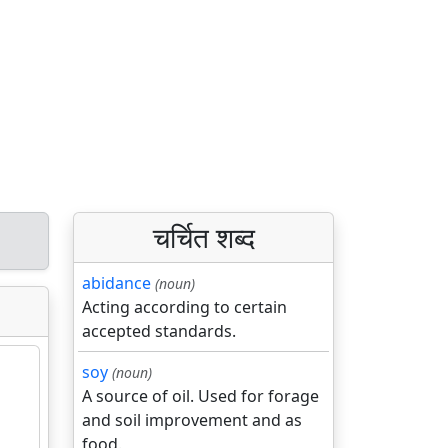
चर्चित शब्द
abidance
(noun)
Acting according to certain
accepted standards.
soy
(noun)
A source of oil. Used for forage
and soil improvement and as
food.