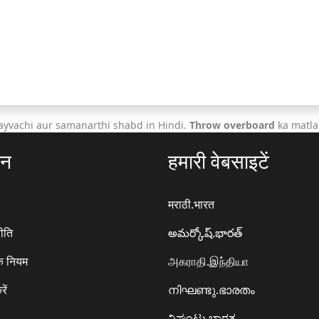
ayvachi aur samanarthi shabd in Hindi.
Throw overboard
ka matla
ठन
हमारी वेबसाइटें
मराठी.भारत
ीति
అమర్కోష్.భారత్
े नियम
அகராதி.இந்தியா
रें
നിഘണ്ടു.ഭാരതം
ನಿಘಂಟು.ಭಾರತ