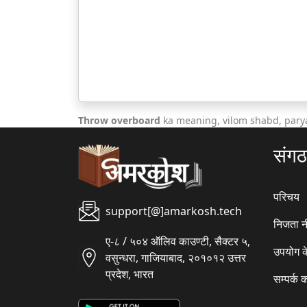
Throw overboard
ka meaning, vilom shabd, pary
संग
परिचय
support[@]amarkosh.tech
निजता न
ए-८ / ५०४ ऑलिव काउण्टी, सैक्टर ५,
उपयोग क
वसुन्धरा, गाजियाबाद, २०१०१२ उत्तर
प्रदेश, भारत
सम्पर्क क