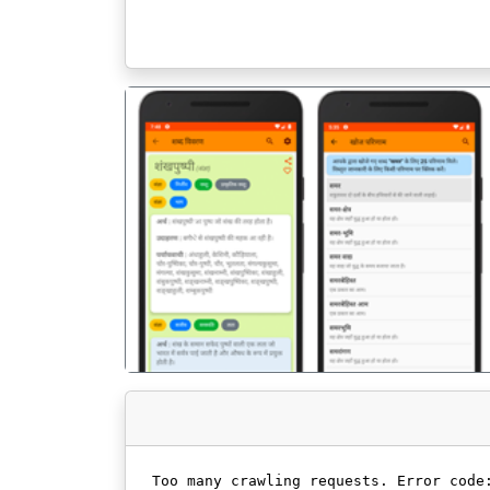
पिछला